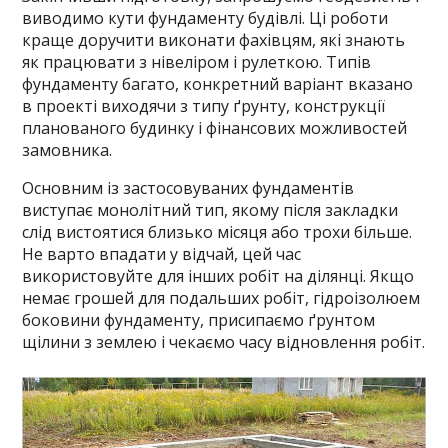
виводимо кути фундаменту будівлі. Ці роботи
краще доручити виконати фахівцям, які знають
як працювати з нівеліром і рулеткою. Типів
фундаменту багато, конкретний варіант вказано
в проекті виходячи з типу ґрунту, конструкції
планованого будинку і фінансових можливостей
замовника.
Основним із застосовуваних фундаментів
виступає монолітний тип, якому після закладки
слід вистоятися близько місяця або трохи більше.
Не варто впадати у відчай, цей час
використовуйте для інших робіт на ділянці. Якщо
немає грошей для подальших робіт, гідроізолюем
боковини фундаменту, присипаємо ґрунтом
щілини з землею і чекаємо часу відновлення робіт.