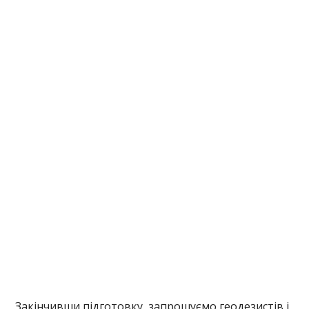
Закінчивши підготовку, запрошуємо геодезистів і