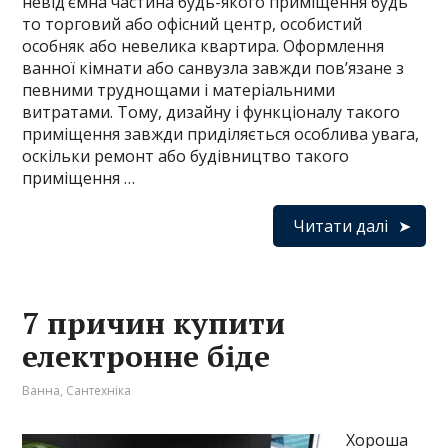
невід’ємна частина будь-якого приміщення будь
то торговий або офісний центр, особистий
особняк або невелика квартира. Оформлення
ванної кімнати або санвузла завжди пов’язане з
певними труднощами і матеріальними
витратами. Тому, дизайну і функціоналу такого
приміщення завжди приділяється особлива увага,
оскільки ремонт або будівництво такого
приміщення …
Читати далі
7 причин купити
електронне біде
Ванна
,
Сантехніка
Хороша