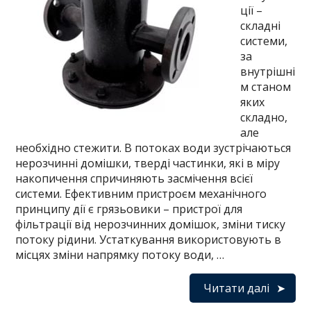
ції –
складні
системи,
за
внутрішні
м станом
яких
складно,
але
необхідно стежити. В потоках води зустрічаються
нерозчинні домішки, тверді частинки, які в міру
накопичення спричиняють засмічення всієї
системи. Ефективним пристроєм механічного
принципу дії є грязьовики – пристрої для
фільтрації від нерозчинних домішок, зміни тиску
потоку рідини. Устаткування використовують в
місцях зміни напрямку потоку води, …
Читати далі