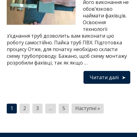
його виконання не
обов’язково
наймати фахівців.
Освоєння
технології
з’єднання труб дозволить вам виконати цю
роботу самостійно. Пайка труб ПВХ. Підготовка
процесу Отже, для початку необхідно скласти
схему трубопроводу. Бажано, щоб схему монтажу
розробили фахівці, так як якщо …
Читати далі
Навігація
1
2
3
…
5
Наступні »
записів