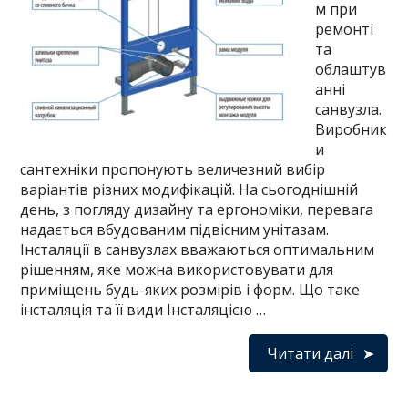
м при
ремонті
та
облаштув
анні
санвузла.
Виробник
и
сантехніки пропонують величезний вибір
варіантів різних модифікацій. На сьогоднішній
день, з погляду дизайну та ергономіки, перевага
надається вбудованим підвісним унітазам.
Інсталяції в санвузлах вважаються оптимальним
рішенням, яке можна використовувати для
приміщень будь-яких розмірів і форм. Що таке
інсталяція та її види Інсталяцією …
Читати далі