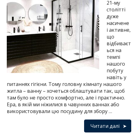
21-му
столітті
дуже
насичене
і активне,
що
відбиваєт
ься на
темпі
нашого
побуту
навіть у
питаннях гігієни. Тому головну кімнату нашого
житла – ванну – хочеться облаштувати так, щоб
там було не просто комфортно, але і практично.
Ера, в якій ми ніжилися в чавунних ваннах або
використовували цю посудину для збору …
Читати далі