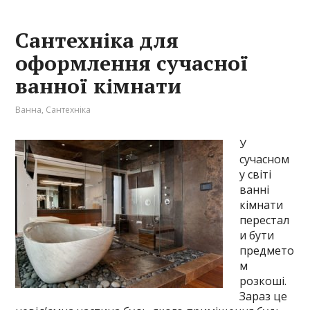
Сантехніка для
оформлення сучасної
ванної кімнати
Ванна
,
Сантехніка
У
сучасном
у світі
ванні
кімнати
перестал
и бути
предмето
м
розкоші.
Зараз це