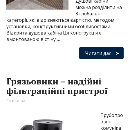
Душові кабіни
можна розділити на
3 глобальні
категорії, які відрізняються вартістю, методом
установки, конструктивними особливостями.
Відкрита душова кабіна Ця конструкція є
вмонтованою в стіну …
Читати далі
Грязьовики – надійні
фільтраційні пристрої
Сантехніка
Трубопро
відні
комуніка