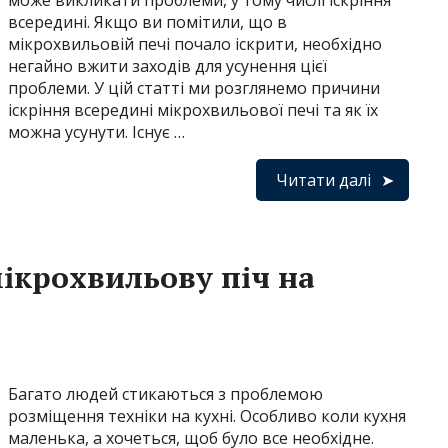
може викликати проблеми, у тому числі іскріння
всередині. Якщо ви помітили, що в
мікрохвильовій печі почало іскрити, необхідно
негайно вжити заходів для усунення цієї
проблеми. У цій статті ми розглянемо причини
іскріння всередині мікрохвильової печі та як їх
можна усунути. Існує …
Читати далі
ікрохвильову піч на
Багато людей стикаються з проблемою
розміщення техніки на кухні. Особливо коли кухня
маленька, а хочеться, щоб було все необхідне.