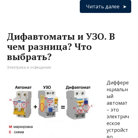
Читать далее
Дифавтоматы и УЗО. В
чем разница? Что
выбрать?
Электрика и освещение
Диффере
нциальн
ый
автомат
– это
электрич
еское
устройст
во,