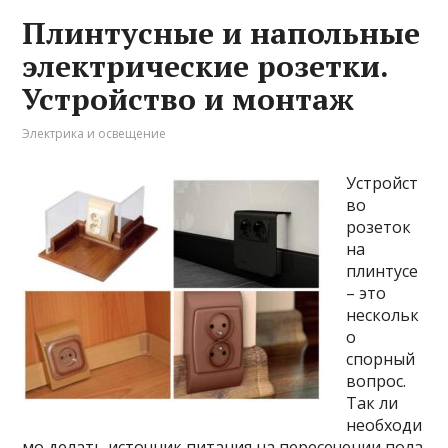
Плинтусные и напольные
электрические розетки.
Устройство и монтаж
Электрика и освещение
Устройст
во
розеток
на
плинтусе
– это
нескольк
о
спорный
вопрос.
Так ли
необходи
мо делать источник питания на пересечении пола