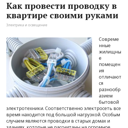
Как провести проводку в
квартире своими руками
Электрика и освещение
Совреме
нные
жилищны
е
помещен
ия
отличают
ся
разнообр
азием
бытовой
электротехники. Соответственно электросеть все
время находится под большой нагрузкой. Особым
случаем являются проводки в старых домах и
зданиях, которые не рассчитаны на огромное