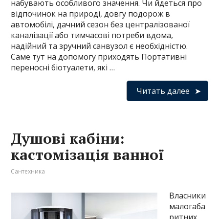
набувають особливого значення. Чи йдеться про
відпочинок на природі, довгу подорож в
автомобілі, дачний сезон без централізованої
каналізації або тимчасові потреби вдома,
надійний та зручний санвузол є необхідністю.
Саме тут на допомогу приходять Портативні
переносні біотуалети, які …
Читать далее
Душові кабіни:
кастомізація ванної
Сантехника
Власники
малогаба
ритних