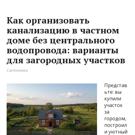
Как организовать
канализацию в частном
доме без центрального
водопровода: варианты
для загородных участков
Сантехника
Представ
ьте: вы
купили
участок
за
городом,
построил
и уютный