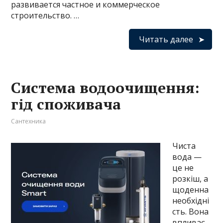
развивается частное и коммерческое
строительство. …
Читать далее
Система водоочищення:
гід споживача
Сантехника
Чиста
вода —
це не
розкіш, а
щоденна
необхідні
сть. Вона
впливає