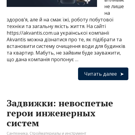
не лише
на
здоров’я, але й на смак їжі, роботу побутової
техніки та загальну якість життя. На сайті
https://akvantis.com.ua української компанії
Akvantis можна дізнатися про те, як підібрати та
встановити систему очищення води для будинків
та квартир. Мабуть, не зайвим буде зауважити,
що дана компанія пропонує …
Читать далее
Задвижки: невоспетые
герои инженерных
систем
Сантехника
,
Стройматериалы и инструмент