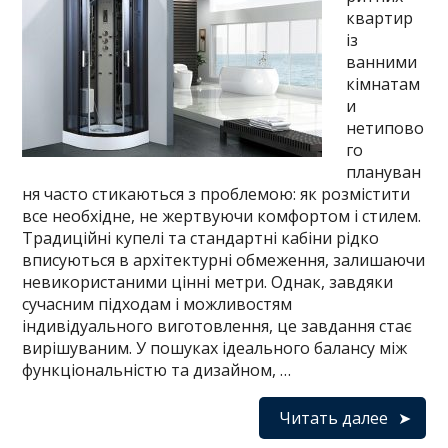
квартир
із
ванними
кімнатам
и
нетипово
го
плануван
ня часто стикаються з проблемою: як розмістити
все необхідне, не жертвуючи комфортом і стилем.
Традиційні купелі та стандартні кабіни рідко
вписуються в архітектурні обмеження, залишаючи
невикористаними цінні метри. Однак, завдяки
сучасним підходам і можливостям
індивідуального виготовлення, це завдання стає
вирішуваним. У пошуках ідеального балансу між
функціональністю та дизайном, …
Читать далее