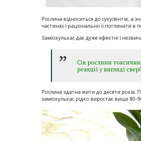
Рослина відноситься до сукулентів, а з
частинах і раціонально її поглинати в п
Заміокулькас дає дуже ефектні і незвича
Сік рослини токсични
реакції у вигляді све
Рослина здатна жити до десяти років. П
заміокулькас рідко виростає вище 80-90