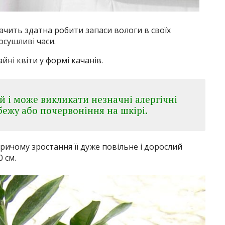
начить здатна робити запаси вологи в своїх
осушливі часи.
йні квіти у формі качанів.
й і може викликати незначні алергічні
рбежу або почервоніння на шкірі.
ричому зростання її дуже повільне і дорослий
 см.