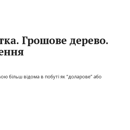
тка. Грошове дерево.
ення
вою більш відома в побуті як “доларове” або