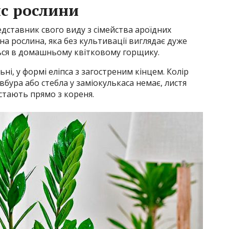
с рослини
едставник свого виду з сімейства ароїдних
чна рослина, яка без культивації виглядає дуже
ься в домашньому квітковому горщику.
ні, у формі еліпса з загостреним кінцем. Колір
бура або стебла у заміокулькаса немає, листя
стають прямо з кореня.