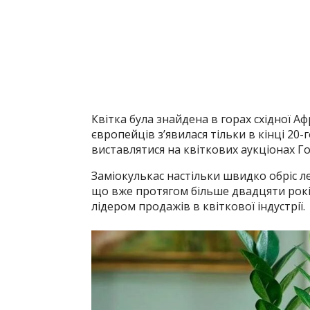
Квітка була знайдена в горах східної Аф
європейців з’явилася тільки в кінці 20-г
виставлятися на квіткових аукціонах Го
Заміокулькас настільки швидко обріс ле
що вже протягом більше двадцяти рок
лідером продажів в квіткової індустрії.