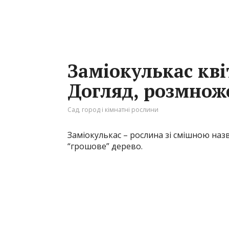
Заміокулькас кві
Догляд, розмнож
Сад, город і кімнатні рослини
Заміокулькас – рослина зі смішною наз
“грошове” дерево.