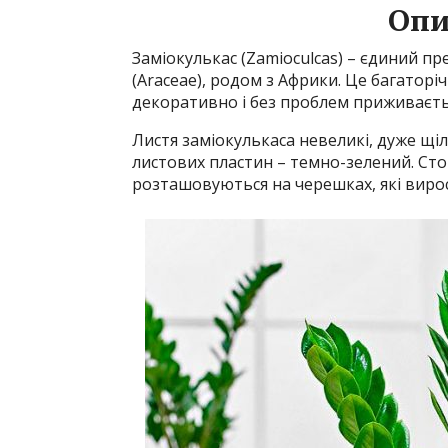
Опи
Заміокулькас (Zamioculcas) – єдиний пр
(Araceae), родом з Африки. Це багаторі
декоративно і без проблем приживаєт
Листя заміокулькаса невеликі, дуже щіль
листових пластин – темно-зелений. Стов
розташовуються на черешках, які виро