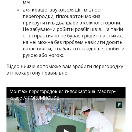
мм;
для кращої звукоізоляції і міцності
перегородки, гіпсокартон можна
прикрутити в два шари з кожної сторони.
Не забуваючи робити розбіг швів. На такій
стіні практично не буває тріщин на стиках,
на неї можна без проблем навісити досить
важкі полки, її набагато складніше пробити
рукою або ногою.
Відео нижче допоможе вам зробити перегородку
з гіпсокартону правильно.
Монтаж перегородок из гипсокартона. Мастер-
класс // FORUMHOUSE