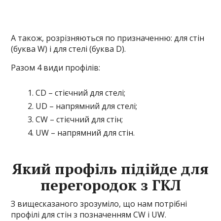
А також, розрізняються по призначенню: для стін
(буква W) і для стелі (буква D).
Разом 4 види профілів:
CD – стієчний для стелі;
UD – напрямний для стелі;
CW – стієчний для стін;
UW – напрямний для стін.
Який профіль підійде для
перегородок з ГКЛ
З вищесказаного зрозуміло, що нам потрібні
профілі для стін з позначенням CW і UW.