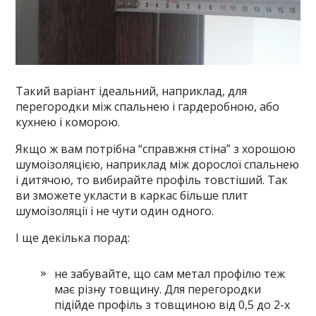
Такий варіант ідеальний, наприклад, для
перегородки між спальнею і гардеробною, або
кухнею і коморою.
Якщо ж вам потрібна “справжня стіна” з хорошою
шумоізоляцією, наприклад між дорослої спальнею
і дитячою, то вибирайте профіль товстіший. Так
ви зможете укласти в каркас більше плит
шумоізоляції і не чути один одного.
І ще декілька порад:
не забувайте, що сам метал профілю теж
має різну товщину. Для перегородки
підійде профіль з товщиною від 0,5 до 2-х