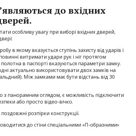
’являються до вхідних
дверей.
тати особливу увагу при виборі вхідних дверей,
вері:
обу в якому вказується ступінь захисту від ударів і
 повинні витримати удари рук і ніг протягом
о полотна в паспорті вказуються параметри замку.
одні актуально використовувати двох замків на
альдний). Між замками має бути відстань від 30
ко з панорамним оглядом, є можливість підключити
зпеки або просто відео-вічко.
і поздовжні розпірки конструкції.
оводитися до стіни спеціальними «П-образними»