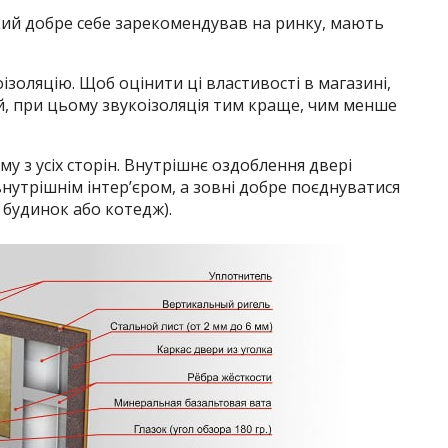
який добре себе зарекомендував на ринку, мають
оізоляцію. Щоб оцінити ці властивості в магазині,
ій, при цьому звукоізоляція тим краще, чим менше
му з усіх сторін. Внутрішнє оздоблення двері
утрішнім інтер’єром, а зовні добре поєднуватися
 будинок або котедж).