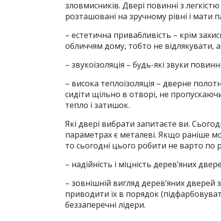
зловмисників. Двері повинні з легкістю 
розташовані на зручному рівні і мати п
– естетична привабливість – крім захис
обличчям дому, тобто не відлякувати, а
– звукоізоляція – будь-які звуки повинні
– висока теплоізоляція – дверне полотн
сидіти щільно в отворі, не пропускаючи
тепло і затишок.
Які двері вибрати запитаєте ви. Сього
параметрах є металеві. Якщо раніше мож
то сьогодні цього робити не варто по 
– надійність і міцність дерев’яних двер
– зовнішній вигляд дерев’яних дверей 
приводити їх в порядок (підфарбовуват
беззаперечні лідери.