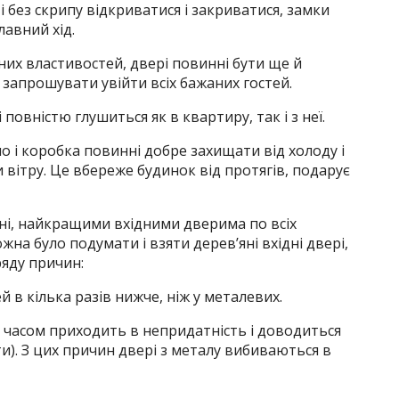
і без скрипу відкриватися і закриватися, замки
лавний хід.
них властивостей, двері повинні бути ще й
 запрошувати увійти всіх бажаних гостей.
 повністю глушиться як в квартиру, так і з неї.
о і коробка повинні добре захищати від холоду і
 вітру. Це вбереже будинок від протягів, подарує
дні, найкращими вхідними дверима по всіх
на було подумати і взяти дерев’яні вхідні двері,
ряду причин:
ей в кілька разів нижче, ніж у металевих.
з часом приходить в непридатність і доводиться
и). З цих причин двері з металу вибиваються в