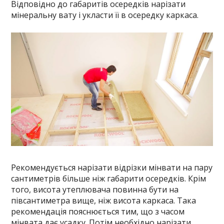
Відповідно до габаритів осередків нарізати
мінеральну вату і укласти її в осередку каркаса.
Рекомендується нарізати відрізки мінвати на пару
сантиметрів більше ніж габарити осередків. Крім
того, висота утеплювача повинна бути на
півсантиметра вище, ніж висота каркаса. Така
рекомендація пояснюється тим, що з часом
мінвата дає усадку. Потім необхідно нарізати