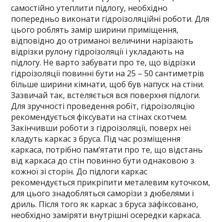
самостійно утеплити підлогу, необхідно
попередньо виконати гідроізоляційні роботи. Для
цього роблять замір ширини приміщення,
відповідно до отриманої величини нарізають
відрізки рулону гідроізоляції і укладають на
підлогу. Не варто забувати про те, що відрізки
гідроізоляції повинні бути на 25 – 50 сантиметрів
більше ширини кімнати, щоб був напуск на стіни.
Зазвичай так, встеляється вся поверхня підлоги.
Для зручності проведення робіт, гідроізоляцію
рекомендується фіксувати на стінах скотчем.
Закінчивши роботи з гідроізоляції, поверх неї
кладуть каркас з бруса. Під час розміщення
каркаса, потрібно пам’ятати про те, що відстань
від каркаса до стін повинно бути однаковою з
кожної зі сторін. До підлоги каркас
рекомендується прикріпити металевим куточком,
для цього знадобляться саморізи з дюбелями і
дриль. Після того як каркас з бруса зафіксовано,
необхідно заміряти внутрішні осередки каркаса.