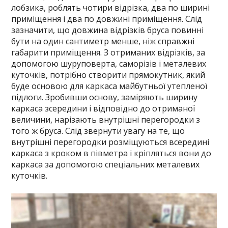
лобзика, роблять чотири відрізка, два по ширині
приміщення і два по довжині приміщення. Слід
зазначити, що довжина відрізків бруса повинні
бути на один сантиметр менше, ніж справжні
габарити приміщення. З отриманих відрізків, за
допомогою шуруповерта, саморізів і металевих
куточків, потрібно створити прямокутник, який
буде основою для каркаса майбутньої утепленої
підлоги. Зробивши основу, заміряють ширину
каркаса зсередини і відповідно до отриманої
величини, нарізають внутрішні перегородки з
того ж бруса. Слід звернути увагу на те, що
внутрішні перегородки розміщуються всередині
каркаса з кроком в півметра і кріпляться вони до
каркаса за допомогою спеціальних металевих
куточків.