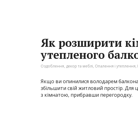
Як розширити кі
утепленого балк
Оздоблення, декор та меблі
,
Опалення і утеплення
,
Якщо ви опинилися володарем балкона 
збільшити свій житловий простір. Для 
з кімнатою, прибравши перегородку.