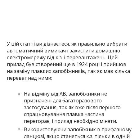
У цій статті ви дізнаєтеся, як правильно вибрати
автоматичний вимикач і захистити домашню
електромережу від к.з. і перевантажень. Цей
прилад був створений ще в 1924 році і прийшов
на заміну плавких запобіжників, так як мав кілька
переваг над ними:
На відміну від АВ, запобіжники не
призначені для багаторазового
застосування, так як вже після першого
спрацьовування плавка частина
перегорає, і прилад необхідно міняти.
Використовуючи запобіжник в трифазному
ланцюзі, якщо станеться к.з. тільки в одній