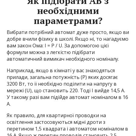
Як підібрати АВ з
необхідними
параметрами?
Вибрати потрібний автомат дуже просто, якщо ви
добре вчили фізику в школі. Якщо ні, то нагадуємо
вам закон Ома: I = P / U. За допомогою цієї
формули можна з легкістю підібрати
автоматичний вимикач необхідного номіналу.
Наприклад, якщо в кімнаті у вас знаходяться
прилади, загальна потужність (P) яких досягає
3200 Вт, то її необхідно поділити на напругу в
мережі (U), що становить 220. Тоді I вийде 14,5 А.
У такому разі вам підійде автомат номіналом в 16
А.
Як правило, для квартирної проводки на
освітлення застосовуються мідні дроти з
перетином 1,5 квадрата і автоматом номіналом в
16 А. Якщо ж перетин проводів становить 2,5