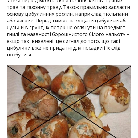
У цей період можна сіяти насіння квітів, пряних
трав та газонну траву. Також правильно закласти
основу цибулинних рослин, наприклад тюльпани
або часник. Перед тим як поміщати цибулини або
бульби в ґрунт, їх потрібно оглянути на предмет
гнилі та наявності борошнистого білого нальоту –
якщо такі виявлені, це сигнал до того, що такі
цибулини вже не придатні для посадки і їх слід
позбутися.