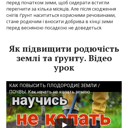
перед початком зими, щоб сидерати встигли
перегнити за кілька місяців. Але після сходження
снігів ґрунт насититься корисними речовинами,
стане родючим і вносити добрива в кінці зими
перед весняною посадкою не доведеться.
Як підвищити родючість
землі та ґрунту. Відео
урок
КАК ПОВЫСИТЬ ПЛОДОРОДИЕ ЗЕМЛИ /
ПОЧВЫ. Как начать не копать землю