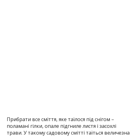
Прибрати все сміття, яке таїлося під снігом –
поламані гілки, опале підгниле листя і засохлі
трави. У такому садовому смітті таїться величезна