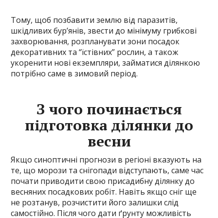
Тому, щоб позбавити землю від паразитів,
шкідливих бур’янів, звести до мінімуму грибкові
захворювання, розпланувати зони посадок
декоративних та “їстівних” рослин, а також
укоренити нові екземпляри, займатися ділянкою
потрібно саме в зимовий період.
З чого починається
підготовка ділянки до
весни
Якщо синоптичні прогнози в регіоні вказують на
те, що морози та снігопади відступають, саме час
почати приводити свою присадибну ділянку до
весняних посадкових робіт. Навіть якщо сніг ще
не розтанув, розчистити його залишки слід
самостійно. Після чого дати ґрунту можливість