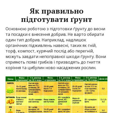
Як правильно
підготувати ґрунт
Основною роботою з підготовки ґрунту до весни
та посадки є внесення добрив. Не варто обирати
один тип добрив. Наприклад, надлишок
органічних підживлень навесні, таких як гній,
торф, компост, курячий послід або перегній,
можуть завдати непоправної шкоди ґрунту. Вони
сприяють появі грибків і призводять до гниття
коріння та цибулин ново насаджених рослин.