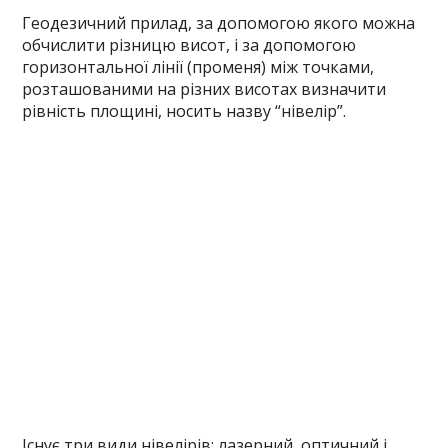
Геодезичний прилад, за допомогою якого можна
обчислити різницю висот, і за допомогою
горизонтальної лінії (променя) між точками,
розташованими на різних висотах визначити
рівність площині, носить назву “нівелір”.
Існує три види нівелірів: лазерний, оптичний і