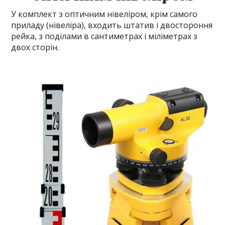
У комплект з оптичним нівеліром, крім самого
приладу (нівеліра), входить штатив і двостороння
рейка, з поділами в сантиметрах і міліметрах з
двох сторін.