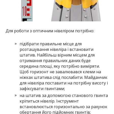
Для роботи з оптичним нівеліром потрібно:
підібрати правильне місце для
розташування нівеліра і встановити
штатив. Найбільш вірним місцем для
отримання правильних даних буде
середина площі, яку потрібно виміряти.
Щоб горизонт не завалювався клеми на
ніжках штатива слід послабити. Майданчик
для нівеліра поставити на потрібну висоту і
зафіксувати гвинтами;
на штатив за допомогою станового гвинта
кріпиться нівелір. Інструмент
встановлюється горизонтально за рахунок
обертання його підйомних гвинтів;