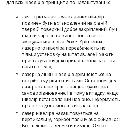
для всіх нівелірів принципи по налаштуванню:
для отримання точних даних нівелір
повинен бути встановлений на рівній
твердій поверхні і добре закріплений. Луч
від нівеліра не повинен бовтатися і
зміщуватися в різні боки. Кріплення
лазерного нівеліра передбачають не
тільки установку на штатив, але і мають
пристосування для прикріплення на стіни і
навіть стелю;
лазерна лінія і нівелір вирівнюються на
потрібному рівні гвинтами. Останні моделі
лазерних нівелірів оснащені функцією
самовирівнювання. І в тому випадку, якщо
нівелір встановлений невірно, інформують
про це за допомогою сигналізації;
лазер нівеліра налаштовується на
вертикальну, горизонтальну або обидві осі.
Все залежить від мети вимірів. Однак