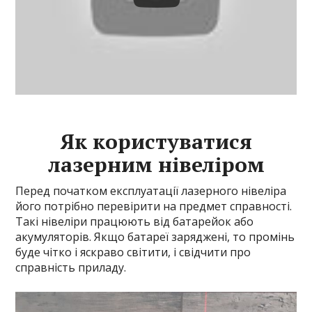
Як користуватися
лазерним нівеліром
Перед початком експлуатації лазерного нівеліра
його потрібно перевірити на предмет справності.
Такі нівеліри працюють від батарейок або
акумуляторів. Якщо батареї заряджені, то промінь
буде чітко і яскраво світити, і свідчити про
справність приладу.