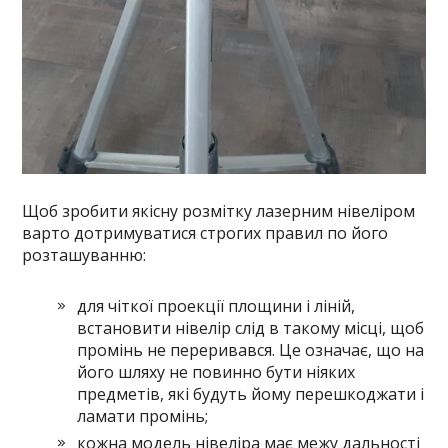
Щоб зробити якісну розмітку лазерним нівеліром
варто дотримуватися строгих правил по його
розташуванню:
для чіткої проекції площини і ліній,
встановити нівелір слід в такому місці, щоб
промінь не переривався. Це означає, що на
його шляху не повинно бути ніяких
предметів, які будуть йому перешкоджати і
ламати промінь;
кожна модель нівеліра має межу дальності