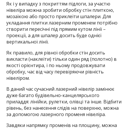
Як і у випадку з покриттям підлоги, за участю
нівеліра можна зробити обробку стін плиткою,
мозаїкою або просто приклеїти шпалери. Для
укладання плитки лазерним променем потрібно
створити пересічні під прямим кутом лінії –
проекції, а для шпалер досить буде однієї
вертикальної лінії.
Як правило, для рівної обробки стін досить
викласти (наклеїти) тільки один ряд (полотно) в
якості орієнтира, і по ньому продовжувати
обробку, час від часу перевіряючи рівність
нівеліром.
В даний час сучасний лазерний нівелір замінює
дуже багато будівельно-канцелярського
приладдя: лінійки, рулетки, олівці та інше. Відбити
рівень, без нанесення слідів на поверхню, можна
за допомогою лазерного променя нівеліра.
Завдяки напрямку променів на площину, можна