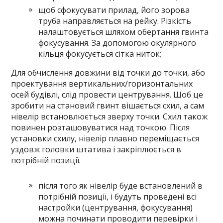
щоб сфокусувати прилад, його зорова
труба направляється на рейку. Різкість
налаштовується шляхом обертання гвинта
фокусування. За допомогою окулярного
кільця фокусується сітка ниток;
Для обчислення довжини від точки до точки, або
проектування вертикальних/горизонтальних
осей будівлі, слід провести центрування. Щоб це
зробити на становий гвинт вішається схил, а сам
нівелір встановлюється зверху точки. Схил також
повинен розташовуватися над точкою. Після
установки схилу, нівелір плавно переміщається
уздовж головки штатива і закріплюється в
потрібній позиції.
після того як нівелір буде встановлений в
потрібній позиції, і будуть проведені всі
настройки (центрування, фокусування)
можна починати проводити перевірки і