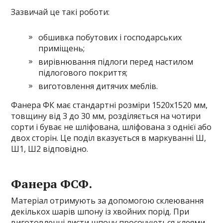
Зазвичай це такі роботи:
обшивка побутових і господарських
приміщень;
вирівнювання підлоги перед настилом
підлогового покриття;
виготовлення дитячих меблів.
Фанера ФК має стандартні розміри 1520х1520 мм,
товщину від 3 до 30 мм, розділяється на чотири
сорти і буває не шліфована, шліфована з однієї або
двох сторін. Це поділ вказується в маркуванні Ш,
Ш1, Ш2 відповідно.
Фанера ФСФ.
Матеріал отримують за допомогою склеювання
декількох шарів шпону із хвойних порід. При
виготовленні листи шпону просочуються клеями