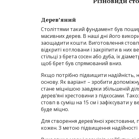
Різновиди ст
Дерев’яний
Століттями такий фундамент був пошире
масивних дерев. В наші дні його викор
заощадити кошти. Виготовлення стовпі
відкриті котловани і закріпити в них в
стільці з брета сосен або дуба, їх діа
щоб брет був спрямований вниз.
Якщо потрібно підвищити надійність, н
основу. Як варіант – зробити допоміжн
стане міцнішою завдяки збільшеній діл
дерев’яні хрестовини з підкосами. Так
стовп в суміш на 15 см і зафіксувати у
буде міцно.
Для створення дерев’яної хрестовини, п
кожен. З метою підвищення надійності 