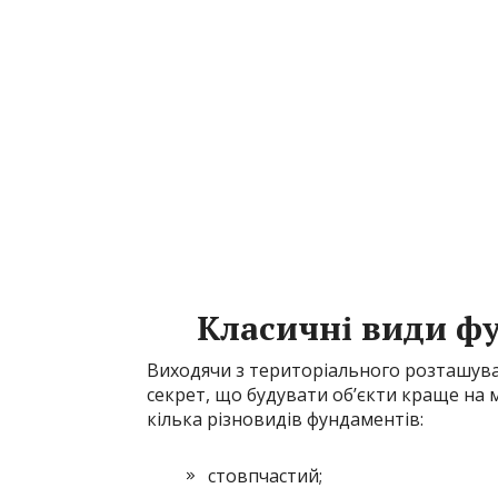
Класичні види ф
Виходячи з територіального розташува
секрет, що будувати об’єкти краще на мі
кілька різновидів фундаментів:
стовпчастий;