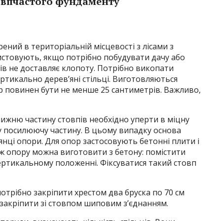
овпчастого фундаменту
ний в територіальній місцевості з лісами з
истовують, якщо потрібно побудувати дачу або
в не доставляє клопоту. Потрібно викопати
ертикально дерев’яні стільці. Виготовляються
метр повинен бути не менше 25 сантиметрів. Важливо,
ижню частину стовпів необхідно уперти в міцну
у посилюючу частину. В цьому випадку основа
янці опори. Для опор застосовують бетонні плити і
ож опору можна виготовити з бетону: помістити
 вертикальному положенні. Фіксуватися такий стовп
отрібно закріпити хрестом два бруска по 70 см
закріпити зі стовпом шиповим з’єднанням.