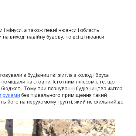
 і мінуси, а також певні нюанси і область
на виході надійну будову, то всі ці нюанси
овували в будівництві житла з колод і бруса.
 поміщали на стовпи. Істотним плюсом є те, що
 бюджеті. Тому при плануванні будівництва житла
и руками
без підвального приміщення такий
ь його на нерухомому грунті, який не схильний до