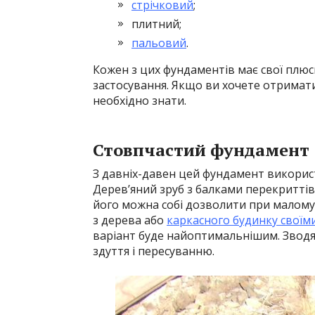
стрічковий
;
плитний;
пальовий
.
Кожен з цих фундаментів має свої плюси
застосування. Якщо ви хочете отримати 
необхідно знати.
Стовпчастий фундамент
З давніх-давен цей фундамент використ
Дерев’яний зруб з балками перекриттів
його можна собі дозволити при малому
з дерева або
каркасного будинку своїм
варіант буде найоптимальнішим. Зводят
здуття і пересуванню.