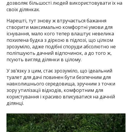
дозволяє більшості людей використовувати їх на
своїх ділянках.
Нарешті, тут знову ж втручається бажання
створити максимально комфортні умови для
існування, мало кого тепер влаштує невелика
похилена будка з діркою в підлозі, що цілком
зрозуміло, адже подібні споруди абсолютно не
поліпшують дачний відпочинок, а до того ж,
псують вигляд ділянки в цілому.
У зв’язку з цим, стає зрозуміло, що ідеальний
туалет для дачі повинен бути безпечним для
навколишнього середовища, зручним з точки
зору утилізації відходів, комфортним для
користування і красиво вписуватися на дачній
ділянці.