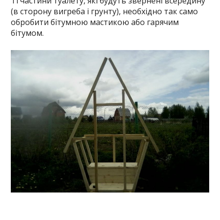
Ті частини туалету, які будуть звернені всередину
(в сторону вигреба і грунту), необхідно так само
обробити бітумною мастикою або гарячим
бітумом.