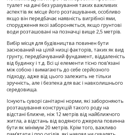
туалет на дачі без урахування таких важливих
аспектів як місце його розташування, особливо
якщо він передбачає наявність вигрібної ями,
спорудження якої забороняється, якщо грунтові
води розташовані на позначці вище 2,5 метрів.
Вибір місця для будівництва повинен бути
заснований на цілій низці факторів, таких як вид
грунту, передбачуваний фундамент, віддаленість
від будинку і т.д. Всі ці елементи тісно пов’язані
між собою і вимагають до себе серйозного
підходу, адже від цього залежить не тільки
зручність, але і безпека для вас і навколишнього
середовища.
Існують суворі санітарні норми, які забороняють
розташування конструкцій такого роду на
відстані ближче, ніж 12 метрів від найближчого
житла, а відстань від водяного джерела повинна
бути як мінімум 20 метрів. Крім того, важливо
пам’ятати і про сусідів, які навряд чи схвалять