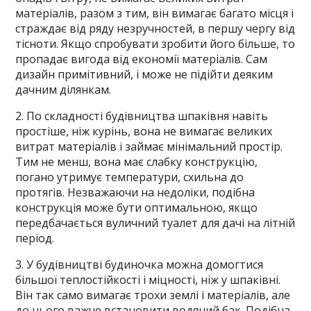
матеріалів, разом з тим, він вимагає багато місця і
страждає від ряду незручностей, в першу чергу від
тісноти. Якщо спробувати зробити його більше, то
пропадає вигода від економії матеріалів. Сам
дизайн примітивний, і може не підійти деяким
дачним ділянкам.
2. По складності будівництва шпаківня навіть
простіше, ніж курінь, вона не вимагає великих
витрат матеріалів і займає мінімальний простір.
Тим не менш, вона має слабку конструкцію,
погано утримує температури, схильна до
протягів. Незважаючи на недоліки, подібна
конструкція може бути оптимальною, якщо
передбачається вуличний туалет для дачі на літній
період.
3. У будівництві будиночка можна домогтися
більшої теплостійкості і міцності, ніж у шпаківні.
Він так само вимагає трохи землі і матеріалів, але
до нього важче встановити водяний бак. Подібна