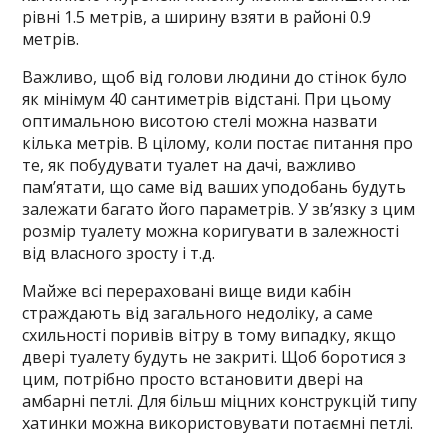
рівні 1.5 метрів, а ширину взяти в районі 0.9
метрів.
Важливо, щоб від голови людини до стінок було
як мінімум 40 сантиметрів відстані. При цьому
оптимальною висотою стелі можна назвати
кілька метрів. В цілому, коли постає питання про
те, як побудувати туалет на дачі, важливо
пам’ятати, що саме від ваших уподобань будуть
залежати багато його параметрів. У зв’язку з цим
розмір туалету можна коригувати в залежності
від власного зросту і т.д.
Майже всі перераховані вище види кабін
страждають від загального недоліку, а саме
схильності поривів вітру в тому випадку, якщо
двері туалету будуть не закриті. Щоб боротися з
цим, потрібно просто встановити двері на
амбарні петлі. Для більш міцних конструкцій типу
хатинки можна використовувати потаємні петлі.