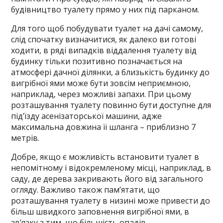
будівництво туалету прямо у них під парканом.
Для того щоб побудувати туалет на дачі самому,
слід спочатку визначитися, як далеко ви готові
ходити, в ряді випадків віддалення туалету від
будинку тільки позитивно позначається на
атмосфері дачної ділянки, а близькість будинку до
вигрібної ями може бути зовсім неприємною,
наприклад, через можливі запахи. При цьому
розташування туалету повинно бути доступне для
під’їзду асенізаторської машини, адже
максимальна довжина її шланга – приблизно 7
метрів.
Добре, якщо є можливість встановити туалет в
непомітному і відокремленому місці, наприклад, в
саду, де дерева закривають його від загального
огляду. Важливо також пам’ятати, що
розташування туалету в низині може привести до
більш швидкого заповнення вигрібної ями, в
зв’язку з тим, що більшість опадів