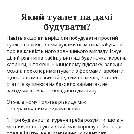
Який туалет на дачі
будувати?
Навіть якщо ви вирішили побудувати простий
туалет на дачі своїми руками не можна забувати
про важливість його зовнішнього вигляду. Існує
цілий ряд типів кабін, у вигляді будиночка, куреня,
хатинки, шпаківні. В кінцевому підсумку, завжди
можна поекспериментувати з формами, зробити
щось зовсім незвичайне, тим не менш, в своїй
статті я зупинюся на базових варіантах, не
заходячи в області складного дизайну.
Отже, в чому полягає різниця між
перерахованими видами кабін:
1. При будівництві куреня треба розуміти, що він
міцний, конструктивний, має хорошу стійкість до
опадів і вітру, не вимагає великих витрат