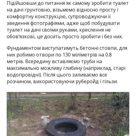
Підійшовши до питання як самому зробити туалет
на дачі грунтовно, візьмемо відносно просту і
комфортну конструкцію, супроводжуючи її
зведення фотографіями, адже щоб побудувати
туалет на дачі своїми руками, креслення не
обов’язкові, це досить просто зробити і без них.
Фундаментом виступатимуть бетонні стовпи, для
них робимо отвори по 130 міліметрів на 0.8
метрів. Всередину вставляємо труби на
максимально можливу глибину (наприклад, старі
водопровідні). Після цього заливаємо все
розчином, використовуючи руберойд і гільзи.