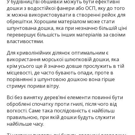
У будівництві обшивки можуть бути ефективні
дошки з водостійкої фанери або ОСП, яку до того
ж можна використовувати в створенні рейок для
обрешітки. Хорошим матеріалом може стати
шпунтована дошка, яка при незначно більшій ціні
перевершує більшість інших матеріалів за своїми
властивостями.
Для криволінійних ділянок оптимальним є
використання морської шлюпковій дошки, яка
крім усього ще й значно довше прослужить в тій
місцевості, де часто бувають опади, проте в
порівнянні з шпунтовою дошкою вона гірше
стримує пориви вітру.
Всі без винятку дерев’яні елементи повинні бути
оброблені спочатку проти гнилі, після чого від
вогкості. Саме така послідовність є найбільш
правильною, при якій дошки будуть служити
найбільше часу.