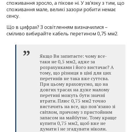
споживання зросло, а пікове ні. У зв’язку з тим, що
споживання мале, великі зазори робити немає
сенсу.
Що в цифрах? З освітленням визначилися –
сміливо вибирайте кабель перетином 0,75 мм2.
Якщо Ви запитаєте: чому все-
таки не 0,5 мм2, адже за
розрахунками і його вистачає? А
тому, що різниця в ціні для цих
перетинів не така вже суттєва.
При цьому враховуємо, що на
довгих трасах на дуже малому
перетині можуть бути значні
втрати. Плюс 0,75 мм2 точно
вистачить на все, що пов’язано зі
світлом, причому з пристойним
запасом на майбутнє. Тому краще
купити 0,75 мм2, щоб вже не
думати і не згадувати ніколи.