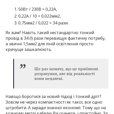
50Вт / 230В = 0,22А,
0,22А / 10 = 0,022мм2,
0,75мм2 / 0,022 = 34 рази.
Як вам? Навіть такий нестандартно тонкий
провід в 34 (!) рази перевищує фактичну потребу,
а звичні 1,5мм2 для ліній освітлення просто
кричуще зашкалюють.
Ще раз зазначу, що це приблизні
розрахунки, але від реальності
вони недалекі.
Навіщо боротися за новий підхід і тонкий дріт?
Зовсім не через компактності як такої, все одно
штробити. А заради значної економії. Тому що на
кожному метрі кабелю Ви скинете, і пристойно. За