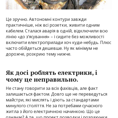
Це зручно. Автономні контури завжди
практичніше, ніж всі розетки, живити одним
кабелем. Сталася аварія в одній, відключили всю
лінію «до з’ясування» – і сидите без можливості
включити електроприлади хоч куди-небудь. Плюс
часто обійдеться дешевше. Ну як мінімум не
дорожче, розкрию тему нижче.
Як досі роблять електрики, і
чому це неправильно.
Не стану говорити за всіх фахівців, але факт
залишається фактом. Довго ще не переведуться
майстри, які мислять і діють за стандартами
минулого століття. Не за потребами сучасного
житла з його електричною начинкою. Що це
означає? А те, що проект розводки і розрахунки