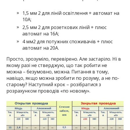
1,5 мм 2 для ліній освітлення + автомат на
10А;
2,5 мм 2 для розеткових ліній + плюс
автомат на 16А;
4 мм2 для потужних споживачів + плюс
автомат на 20А.
Просто, зрозуміло, перевірено. Але застаріло. Ні в
якому разі не стверджую, що так робити не
можна – безумовно, можна. Питання в тому,
навіщо, якщо можна зробити по розуму, а не по-
старому? Наступний крок – розібратися з
розрахунком проводів «по новому».