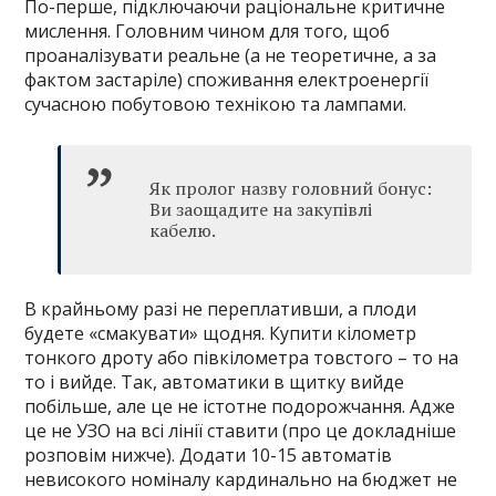
По-перше, підключаючи раціональне критичне
мислення. Головним чином для того, щоб
проаналізувати реальне (а не теоретичне, а за
фактом застаріле) споживання електроенергії
сучасною побутовою технікою та лампами.
Як пролог назву головний бонус:
Ви заощадите на закупівлі
кабелю.
В крайньому разі не переплативши, а плоди
будете «смакувати» щодня. Купити кілометр
тонкого дроту або півкілометра товстого – то на
то і вийде. Так, автоматики в щитку вийде
побільше, але це не істотне подорожчання. Адже
це не УЗО на всі лінії ставити (про це докладніше
розповім нижче). Додати 10-15 автоматів
невисокого номіналу кардинально на бюджет не