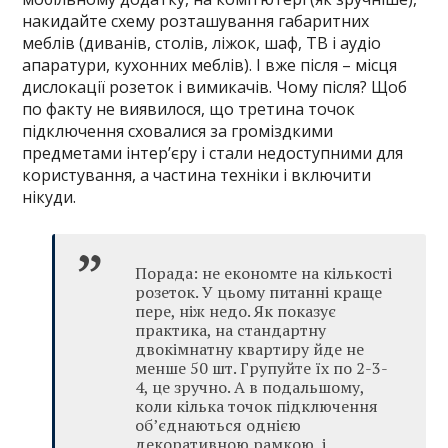
накидайте схему розташування габаритних
меблів (диванів, столів, ліжок, шаф, ТВ і аудіо
апаратури, кухонних меблів). І вже після – місця
дислокації розеток і вимикачів. Чому після? Щоб
по факту не виявилося, що третина точок
підключення сховалися за громіздкими
предметами інтер’єру і стали недоступними для
користування, а частина техніки і включити
нікуди.
Порада: не економте на кількості
розеток. У цьому питанні краще
пере, ніж недо. Як показує
практика, на стандартну
двокімнатну квартиру йде не
менше 50 шт. Групуйте їх по 2-3-
4, це зручно. А в подальшому,
коли кілька точок підключення
об’єднаються однією
декоративною рамкою, і