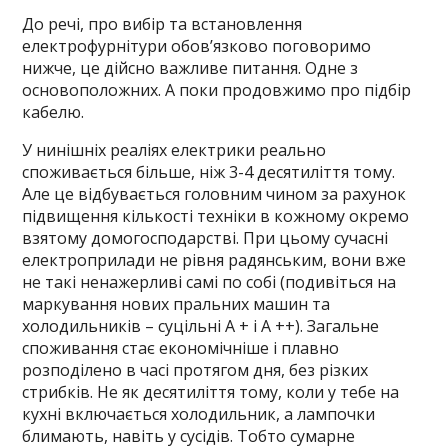
До речі, про вибір та встановлення
електрофурнітури обов’язково поговоримо
нижче, це дійсно важливе питання. Одне з
основоположних. А поки продовжимо про підбір
кабелю.
У нинішніх реаліях електрики реально
споживається більше, ніж 3-4 десятиліття тому.
Але це відбувається головним чином за рахунок
підвищення кількості техніки в кожному окремо
взятому домогосподарстві. При цьому сучасні
електроприлади не рівня радянським, вони вже
не такі ненажерливі самі по собі (подивіться на
маркування нових пральних машин та
холодильників – суцільні А + і А ++). Загальне
споживання стає економічніше і плавно
розподілено в часі протягом дня, без різких
стрибків. Не як десятиліття тому, коли у тебе на
кухні включається холодильник, а лампочки
блимають, навіть у сусідів. Тобто сумарне