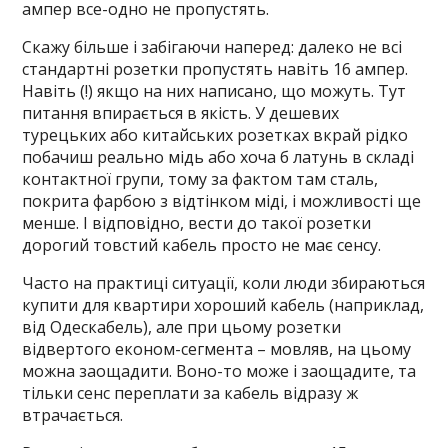
ампер все-одно не пропустять.
Скажу більше і забігаючи наперед: далеко не всі
стандартні розетки пропустять навіть 16 ампер.
Навіть (!) якщо на них написано, що можуть. Тут
питання впирається в якість. У дешевих
турецьких або китайських розетках вкрай рідко
побачиш реально мідь або хоча б латунь в складі
контактної групи, тому за фактом там сталь,
покрита фарбою з відтінком міді, і можливості ще
менше. І відповідно, вести до такої розетки
дорогий товстий кабель просто не має сенсу.
Часто на практиці ситуації, коли люди збираються
купити для квартири хороший кабель (наприклад,
від Одескабель), але при цьому розетки
відвертого економ-сегмента – мовляв, на цьому
можна заощадити. Воно-то може і заощадите, та
тільки сенс переплати за кабель відразу ж
втрачається.