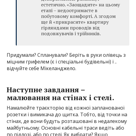
естетично. «Заощадите» на цьому
етапі – недоотримаєте в
побутовому комфорті. А згодом
ще й «прикрасите» квартиру
гірляндами проводів від
подовжувачів і трійників.
Придумали? Спланували? Беріть в руки олівець з
міцним грифелем (є і спеціальні будівельні) і ..
відчуйте себе Мікеланджело.
Наступне завдання –
малювання на стінах і стелі.
Намалюйте траєкторію від кожної запланованої
розетки і вимикача до щитка. Тобто, від точки на
стінах, де вони будуть розташовані в недалекому
майбутньому. Основні кабельні траси ведіть або
по підлозі, або по стелі. Як вибрати? Якщо