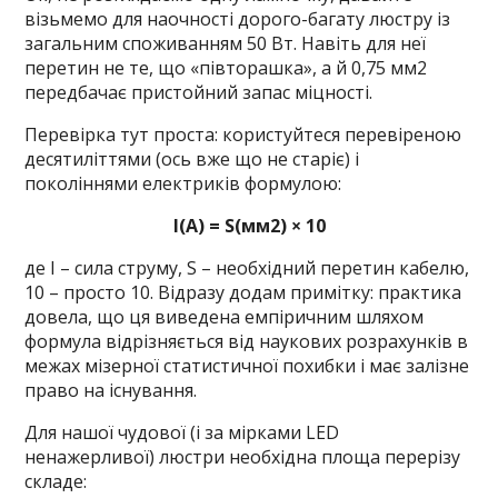
візьмемо для наочності дорого-багату люстру із
загальним споживанням 50 Вт. Навіть для неї
перетин не те, що «півторашка», а й 0,75 мм2
передбачає пристойний запас міцності.
Перевірка тут проста: користуйтеся перевіреною
десятиліттями (ось вже що не старіє) і
поколіннями електриків формулою:
I(А) = S(мм2) × 10
де I – сила струму, S – необхідний перетин кабелю,
10 – просто 10. Відразу додам примітку: практика
довела, що ця виведена емпіричним шляхом
формула відрізняється від наукових розрахунків в
межах мізерної статистичної похибки і має залізне
право на існування.
Для нашої чудової (і за мірками LED
ненажерливої) люстри необхідна площа перерізу
складе: