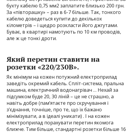
бухту кабелю 0,75 мм2 заплатите близько 200 грн.
За «півторашку» – раз в 6-7 більше. Так, тонкого
кабелю доведеться купити до декількох
кілометрів – і щедро розкласти його джгутами.
Буває, в квартирі намотують по 10 км проводів,
але ж це тонкі дроти.
Який перетин ставити на
розетки «220/230В».
Як мінімум на кожен потужний електроприлад
заведіть окремий кабель. Спліт-система, пральна
машина, електричний водонагрівач … Нехай за
підсумком буде 20, 30 ліній – це не страшно, а
навіть добре (пам’ятаєте про скручування і
з’єднання, точніше, про те, що їх бажано
мінімізувати, а в ідеалі уникати) . І на кожен
електроприлад порахувати перетин якомога
ближче. Тим більше, стандартні розетки більше 16