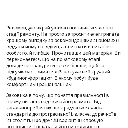
Рекомендую вкрай уважно поставитися до цієї
стадії ремонту. Не просто запросити електрика (в
кращому випадку за рекомендаціями знайомих) і
віддати йому на відкуп, а вникнути в питання
особисто, й глибше. Прочитавши цей матеріал, Ви
переконаєтеся, що на початковому етапі
доведеться задурити трохи більше, щоб за
підсумком отримати дійсно сучасний зручний
«будинок-фортецю». В якому побут буде
комфортним і раціональним.
Заковика в тому, що поняття правильності в
цьому питанні надзвичайно розмито. Від
загальноприйнятих ще з радянських часів
стандартів до прогресивної і, власне, доречної в
21 столітті. Про другий варіант я і спробую
розповісти. І показати його можливості і