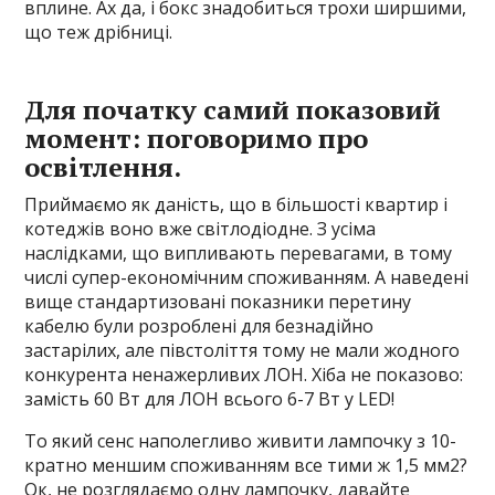
вплине. Ах да, і бокс знадобиться трохи ширшими,
що теж дрібниці.
Для початку самий показовий
момент: поговоримо про
освітлення.
Приймаємо як даність, що в більшості квартир і
котеджів воно вже світлодіодне. З усіма
наслідками, що випливають перевагами, в тому
числі супер-економічним споживанням. А наведені
вище стандартизовані показники перетину
кабелю були розроблені для безнадійно
застарілих, але півстоліття тому не мали жодного
конкурента ненажерливих ЛОН. Хіба не показово:
замість 60 Вт для ЛОН всього 6-7 Вт у LED!
То який сенс наполегливо живити лампочку з 10-
кратно меншим споживанням все тими ж 1,5 мм2?
Ок, не розглядаємо одну лампочку, давайте