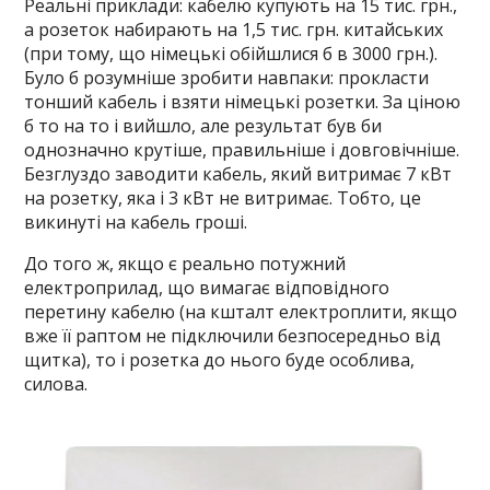
Реальні приклади: кабелю купують на 15 тис. грн.,
а розеток набирають на 1,5 тис. грн. китайських
(при тому, що німецькі обійшлися б в 3000 грн.).
Було б розумніше зробити навпаки: прокласти
тонший кабель і взяти німецькі розетки. За ціною
б то на то і вийшло, але результат був би
однозначно крутіше, правильніше і довговічніше.
Безглуздо заводити кабель, який витримає 7 кВт
на розетку, яка і 3 кВт не витримає. Тобто, це
викинуті на кабель гроші.
До того ж, якщо є реально потужний
електроприлад, що вимагає відповідного
перетину кабелю (на кшталт електроплити, якщо
вже її раптом не підключили безпосередньо від
щитка), то і розетка до нього буде особлива,
силова.