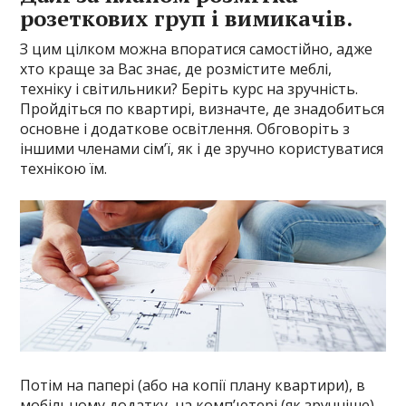
розеткових груп і вимикачів.
З цим цілком можна впоратися самостійно, адже
хто краще за Вас знає, де розмістите меблі,
техніку і світильники? Беріть курс на зручність.
Пройдіться по квартирі, визначте, де знадобиться
основне і додаткове освітлення. Обговоріть з
іншими членами сім’ї, як і де зручно користуватися
технікою їм.
Потім на папері (або на копії плану квартири), в
мобільному додатку, на комп’ютері (як зручніше),