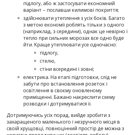
підлогу, або ж застосувати економний
варіант – пославши килимові покриття;
здійснювати утеплення з усіх боків. Багато
з метою економії роблять тільки з одного
(наприклад, з середини), однак це невірно і
тепло при сильних морозах все одно буде
йти. Краще утеплювати усе одночасно:
підлогу,
стелю,
стіни всередині і зовні;
електрика. На етапі підготовки, слід не
забути про встановлення розеток і
освітлення в своєму оновленому
приміщенні. Бажано накреслити схему
розводки і дотримуватися її.
Дотримуючись усіх порад, вийде зробити з
захаращеного маленького і незручного місця в
своїй хрущовці, повноцінний простір де можна з