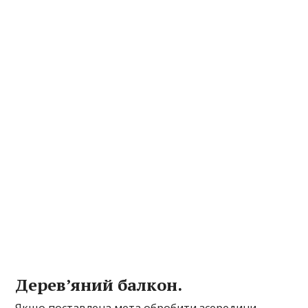
Дерев’яний балкон.
Якщо поставлена мета обробити зсередини