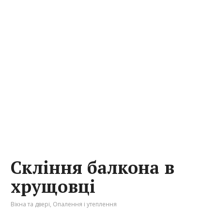
Скління балкона в
хрущовці
Вікна та двері
,
Опалення і утеплення