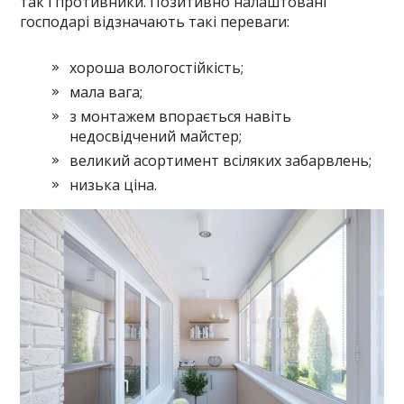
так і противники. Позитивно налаштовані
господарі відзначають такі переваги:
хороша вологостійкість;
мала вага;
з монтажем впорається навіть
недосвідчений майстер;
великий асортимент всіляких забарвлень;
низька ціна.