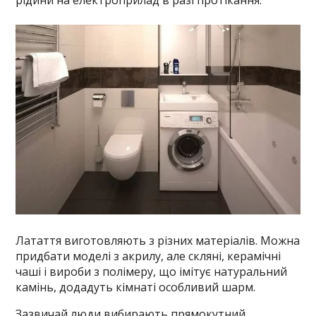
рідини на електроприлад в разі протікання.
Латаття виготовляють з різних матеріалів. Можна
придбати моделі з акрилу, але скляні, керамічні
чаші і вироби з полімеру, що імітує натуральний
камінь, додадуть кімнаті особливий шарм.
Зазвичай люди вибирають прямокутний