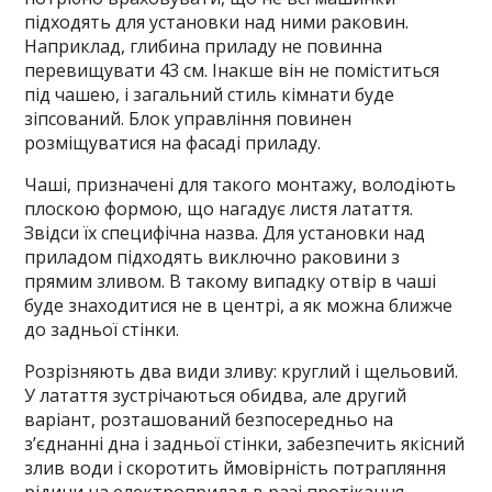
підходять для установки над ними раковин.
Наприклад, глибина приладу не повинна
перевищувати 43 см. Інакше він не поміститься
під чашею, і загальний стиль кімнати буде
зіпсований. Блок управління повинен
розміщуватися на фасаді приладу.
Чаші, призначені для такого монтажу, володіють
плоскою формою, що нагадує листя латаття.
Звідси їх специфічна назва. Для установки над
приладом підходять виключно раковини з
прямим зливом. В такому випадку отвір в чаші
буде знаходитися не в центрі, а як можна ближче
до задньої стінки.
Розрізняють два види зливу: круглий і щельовий.
У латаття зустрічаються обидва, але другий
варіант, розташований безпосередньо на
з’єднанні дна і задньої стінки, забезпечить якісний
злив води і скоротить ймовірність потрапляння