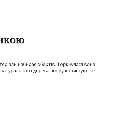
онкою
теріали набирає обертів. Торкнулася вона і
і натурального дерева знову користуються