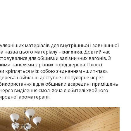
улярніших матеріалів для внутрішньої і зовнішньої
а назва цього матеріалу –
вагонка
. Довгий час
товувалися для обшивки залізничних вагонів. З
яними панелями з різних порід дерева. Плоскі
ни кріпляться між собою з’єднанням «шип-паз».
дерева найбільш доступне і популярне через
 Використання її для обшивки всередині приміщень
ерез виділення смол. Хоча любителі хвойного
иродної ароматерапії.