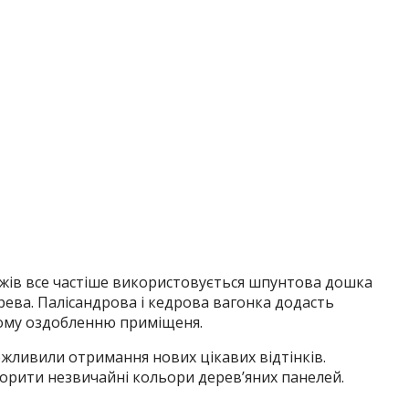
джів все частіше використовується шпунтова дошка
ерева. Палісандрова і кедрова вагонка додасть
ьому оздобленню приміщеня.
ожливили отримання нових цікавих відтінків.
орити незвичайні кольори дерев’яних панелей.