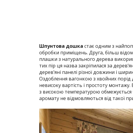
Шпунтова дошка
стає одним з найпоп
обробки приміщень. Друга, більш відом
плашки з натурального дерева викорис
тих пір ця назва закріпилася за дерев’
дерев’яні панелі різної довжини і шири
Оздоблення вагонкою з хвойних порід 
невисоку вартість і простоту монтажу.
з високою температурою обмежується ч
аромату не відмовляються від такої пр