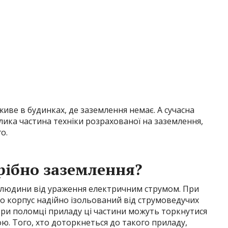
иве в будинках, де заземлення немає. А сучасна
велика частина техніки розрахованої на заземлення,
о.
рібно заземлення?
у людини від ураження електричним струмом. При
о корпус надійно ізольований від струмоведучих
При поломці приладу ці частини можуть торкнутися
гою. Того, хто доторкнеться до такого приладу,