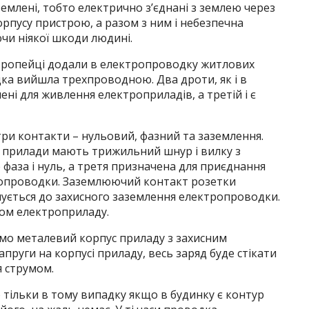
емлені, тобто електрично з’єднані з землею через
орпусу пристрою, а разом з ним і небезпечна
ючи ніякої шкоди людині.
європейці додали в електропроводку житлових
а вийшла трехпроводною. Два дроти, як і в
ені для живлення електроприладів, а третій і є
ри контакти – нульовий, фазний та заземлення.
і прилади мають трижильний шнур і вилку з
фаза і нуль, а третя призначена для приєднання
ропроводки. Заземлюючий контакт розетки
днується до захисного заземлення електропроводки.
сом електроприладу.
ємо металевий корпус приладу з захисним
апруги на корпусі приладу, весь заряд буде стікати
я струмом.
тільки в тому випадку якщо в будинку є контур