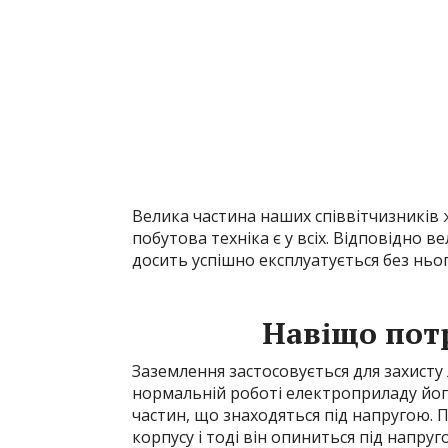
Велика частина наших співвітчизників ж
побутова техніка є у всіх. Відповідно 
досить успішно експлуатується без ньог
Навіщо пот
Заземлення застосовується для захист
нормальній роботі електроприладу йог
частин, що знаходяться під напругою. 
корпусу і тоді він опиниться під напру