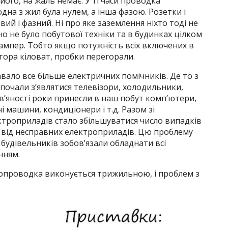
його, на жаль немає. У ті часи проводка
а з жил була нулем, а інша фазою. Розетки і
ий і фазний. Ні про яке заземлення ніхто тоді не
о не було побутової техніки та в будинках цілком
ампер. Тобто якщо потужність всіх включених в
тора кіловат, пробки перегорали.
вало все більше електричних помічників. Де то з
 почали з’являтися телевізори, холодильники,
в’яності роки принесли в наш побут комп’ютери,
машини, кондиціонери і т.д. Разом зі
ектроприладів стало збільшуватися число випадків
від несправних електроприладів. Цю проблему
7 будівельників зобов’язали обладнати всі
нням.
ропроводка виконується трижильною, і проблем з