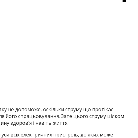
у не допоможе, оскільки струму що протікає
ля його спрацьовування. Зате цього струму цілком
ну здоров’я і навіть життя.
уси всіх електричних пристроїв, до яких може