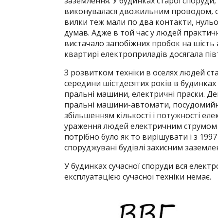
заземлення. У будинках старої споруди, 
виконувалася двожильним проводом, одн
вилки теж мали по два контакти, нульов
думав. Адже в той час у людей практичн
вистачало запобіжних пробок на шість 
квартирі електроприладів досягала пів
З розвитком техніки в оселях людей ста
середини шістдесятих років в будинках
пральні машини, електричні праски. Де
пральні машини-автомати, посудомийні 
збільшенням кількості і потужності ел
ураження людей електричним струмом 
потрібно було як то вирішувати і з 199
споруджувані будівлі захисним заземле
У будинках сучасної споруди вся елект
експлуатацією сучасної техніки немає.