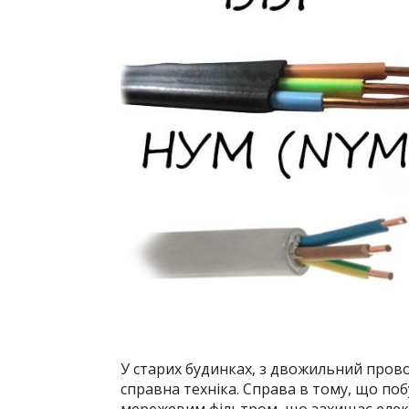
У старих будинках, з двожильний пров
справна техніка. Справа в тому, що п