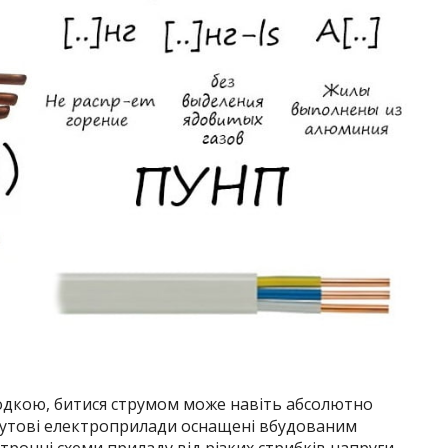
одкою, битися струмом може навіть абсолютно
обутові електроприлади оснащені вбудованим