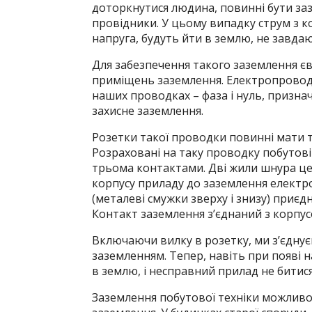
доторкнутися людина, повинні бути заз
провідники. У цьому випадку струм з к
напруга, будуть йти в землю, не завда
Для забезпечення такого заземлення 
приміщень заземлення. Електропроводк
наших проводках – фаза і нуль, признач
захисне заземлення.
Розетки такої проводки повинні мати т
Розраховані на таку проводку побутов
трьома контактами. Дві жили шнура це 
корпусу приладу до заземлення елект
(металеві смужки зверху і знизу) приє
Контакт заземлення з’єднаний з корпу
Включаючи вилку в розетку, ми з’єдну
заземленням. Тепер, навіть при появі н
в землю, і несправний прилад не битис
Заземлення побутової техніки можливо 