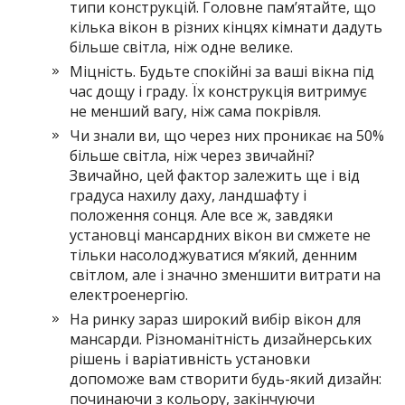
типи конструкцій. Головне пам’ятайте, що
кілька вікон в різних кінцях кімнати дадуть
більше світла, ніж одне велике.
Міцність. Будьте спокійні за ваші вікна під
час дощу і граду. Їх конструкція витримує
не менший вагу, ніж сама покрівля.
Чи знали ви, що через них проникає на 50%
більше світла, ніж через звичайні?
Звичайно, цей фактор залежить ще і від
градуса нахилу даху, ландшафту і
положення сонця. Але все ж, завдяки
установці мансардних вікон ви смжете не
тільки насолоджуватися м’який, денним
світлом, але і значно зменшити витрати на
електроенергію.
На ринку зараз широкий вибір вікон для
мансарди. Різноманітність дизайнерських
рішень і варіативність установки
допоможе вам створити будь-який дизайн:
починаючи з кольору, закінчуючи