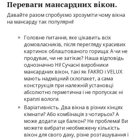
Переваги мансардних вікон.
Давайте разом спробуємо зрозуміти чому вікна
на мансарду так популярні!
Головне питання, яке цікавить всіх
домовласників, після перегляду красивих
картинок облаштованого горища: А чи не
продуває, чи не затікає? Наша відповідь
однозначно Ні! Сучасні виробники
мансардних вікон, такі як FAKRO і VELUX
мають надміцний склопакет, а сама
конструкція при належній установці
абсолютно герметична і не пропускає ні
краплі вологи.
Варіативність. Два вікна в різних кінцях
кімнати? Або комбінація з чотирьох? А
може додати ще балкон? Не проблема! Ви
можете вибрати необмежену кількість
вікон для свого даху, різне розташування і