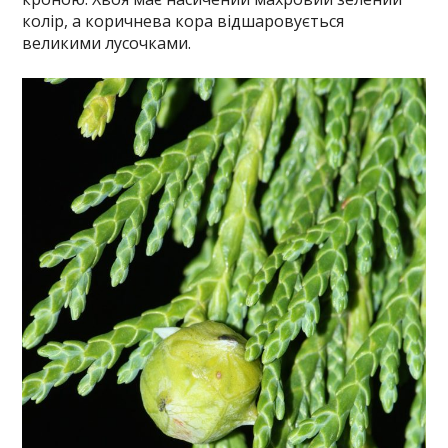
колір, а коричнева кора відшаровується
великими лусочками.