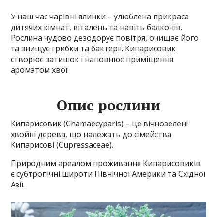
У наш час чарівні ялинки – улюблена прикраса
дитячих кімнат, віталень та навіть балконів.
Рослина чудово дезодорує повітря, очищає його
та знищує грибки та бактерії. Кипарисовик
створює затишок і наповнює приміщення
ароматом хвої.
Опис рослини
Кипарисовик (Chamaecyparis) – це вічнозелені
хвойні дерева, що належать до сімейства
Кипарисові (Cupressaceae).
Природним ареалом проживання Кипарисовиків
є субтропічні широти Північної Америки та Східної
Азії.