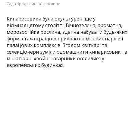
Сад, город і кімнатні рослини
Кипарисовики були окультурені ще у
вісімнадцятому столітті. Вічнозелена, ароматна,
морозостійка рослина, здатна набувати будь-яких
форм, стала кращою прикрасою міських парків і
палацових комплексів. Згодом квіткарі та
селекціонери зуміли одомашнити кипарисовик та
мініатюрні хвойні чагарники оселилися у
європейських будинках.