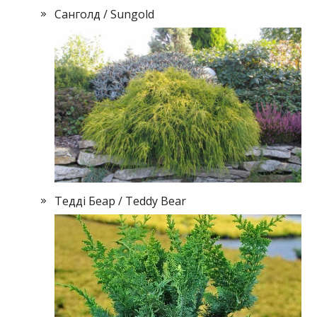
Санголд / Sungold
Тедді Беар / Teddy Bear