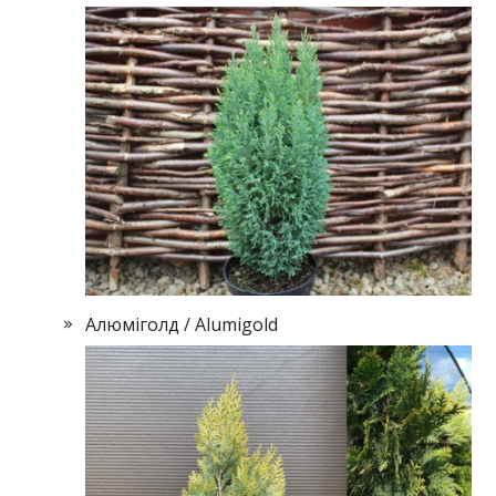
Алюміголд / Alumigold