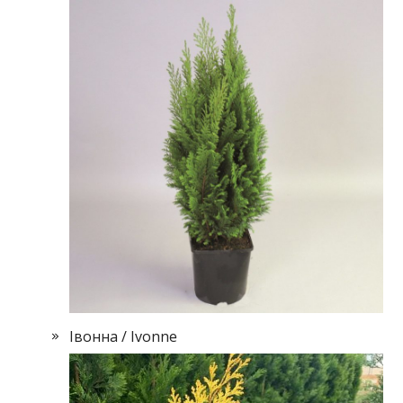
Івонна / Іvonne