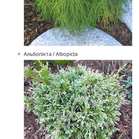
Альбопікта / Albopicta