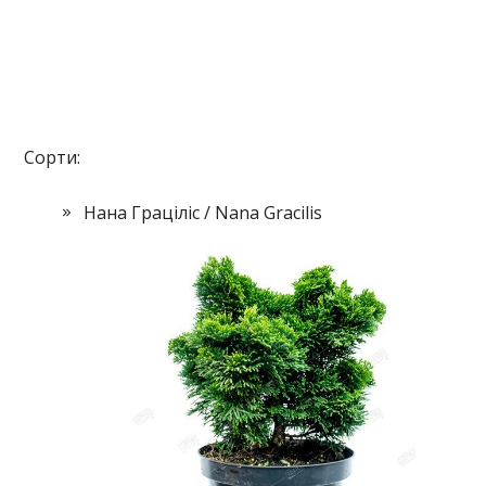
Сорти:
Нана Граціліс / Nana Gracilis