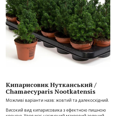
Кипарисовик Нутканський /
Chamaecyparis Nootkatensis
Можливі варіанти назв: жовтий та далекосхідний.
Високий вид кипарисовика з ефектною пишною
кроною. Хвоя має насичений махровий зелений