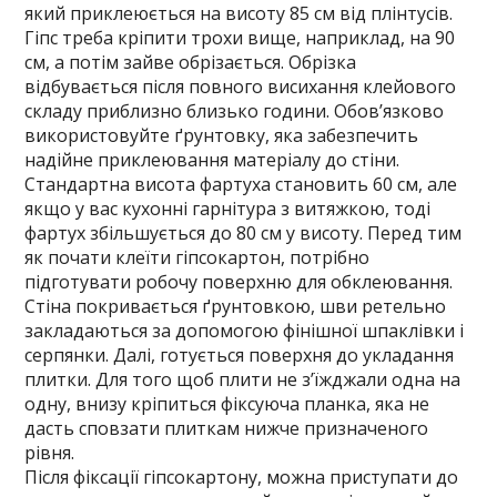
який приклеюється на висоту 85 см від плінтусів.
Гіпс треба кріпити трохи вище, наприклад, на 90
см, а потім зайве обрізається. Обрізка
відбувається після повного висихання клейового
складу приблизно близько години. Обов’язково
використовуйте ґрунтовку, яка забезпечить
надійне приклеювання матеріалу до стіни.
Стандартна висота фартуха становить 60 см, але
якщо у вас кухонні гарнітура з витяжкою, тоді
фартух збільшується до 80 см у висоту. Перед тим
як почати клеїти гіпсокартон, потрібно
підготувати робочу поверхню для обклеювання.
Стіна покривається ґрунтовкою, шви ретельно
закладаються за допомогою фінішної шпаклівки і
серпянки. Далі, готується поверхня до укладання
плитки. Для того щоб плити не з’їжджали одна на
одну, внизу кріпиться фіксуюча планка, яка не
дасть сповзати плиткам нижче призначеного
рівня.
Після фіксації гіпсокартону, можна приступати до