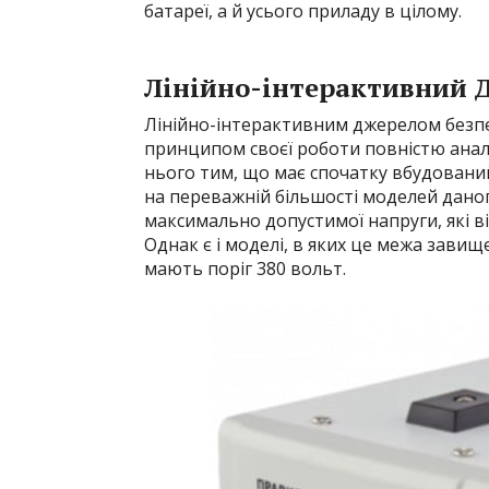
батареї, а й усього приладу в цілому.
Лінійно-інтерактивний 
Лінійно-інтерактивним джерелом безпе
принципом своєї роботи повністю анал
нього тим, що має спочатку вбудований
на переважній більшості моделей даног
максимально допустимої напруги, які 
Однак є і моделі, в яких це межа завищ
мають поріг 380 вольт.