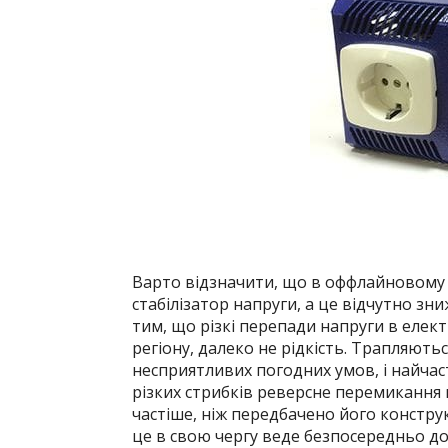
Варто відзначити, що в оффлайновому 
стабілізатор напруги, а це відчутно зн
тим, що різкі перепади напруги в елек
регіону, далеко не рідкість. Трапляють
несприятливих погодних умов, і найчас
різких стрибків реверсне перемикання
частіше, ніж передбачено його констру
це в свою чергу веде безпосередньо до