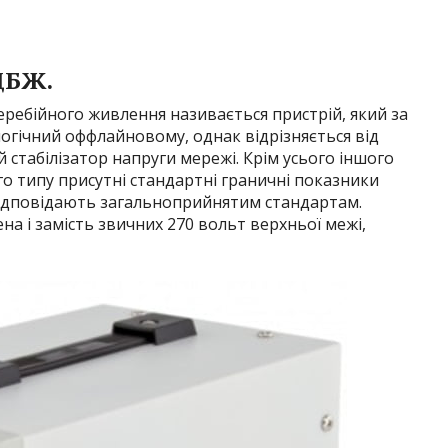
ДБЖ.
ребійного живлення називається пристрій, який за
огічний оффлайновому, однак відрізняється від
 стабілізатор напруги мережі. Крім усього іншого
о типу присутні стандартні граничні показники
відповідають загальноприйнятим стандартам.
ена і замість звичних 270 вольт верхньої межі,