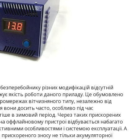
безперебойнику різних модифікацій відсутній
ижує якість роботи даного приладу. Це обумовлено
тромережах вітчизняного типу, незалежно від
ся вони досить часто, особливо під час
тіше в зимовий період. Через таких прискорених
 на оффлайновому пристрої відбувається набагато
ктивними особливостями і системою експлуатації. А
 прискореного зносу не тільки акумуляторної