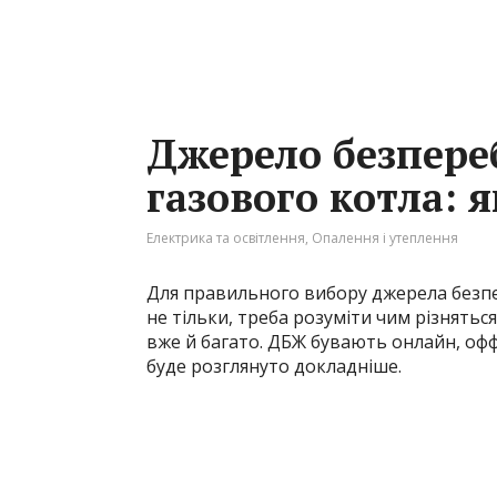
Джерело безпере
газового котла: 
Електрика та освітлення
,
Опалення і утеплення
Для правильного вибору джерела безпе
не тільки, треба розуміти чим різнятьс
вже й багато. ДБЖ бувають онлайн, офф
буде розглянуто докладніше.