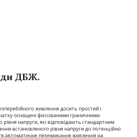
ди ДБЖ.
зперебійного живлення досить простий і
очатку оснащені фіксованими граничними
рівня напруги, які відповідають стандартним
щення встановленого рівня напруги до потенційно
ться автоматичне перемикання живлення на