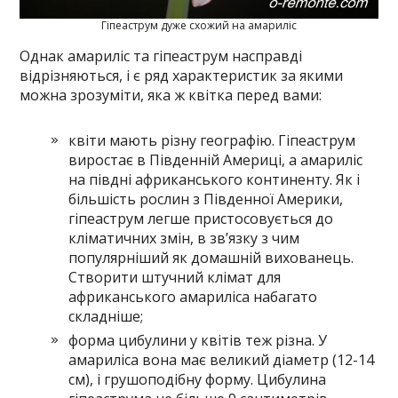
Гіпеаструм дуже схожий на амариліс
Однак амариліс та гіпеаструм насправді
відрізняються, і є ряд характеристик за якими
можна зрозуміти, яка ж квітка перед вами:
квіти мають різну географію. Гіпеаструм
виростає в Південній Америці, а амариліс
на півдні африканського континенту. Як і
більшість рослин з Південної Америки,
гіпеаструм легше пристосовується до
кліматичних змін, в зв’язку з чим
популярніший як домашній вихованець.
Створити штучний клімат для
африканського амариліса набагато
складніше;
форма цибулини у квітів теж різна. У
амариліса вона має великий діаметр (12-14
см), і грушоподібну форму. Цибулина