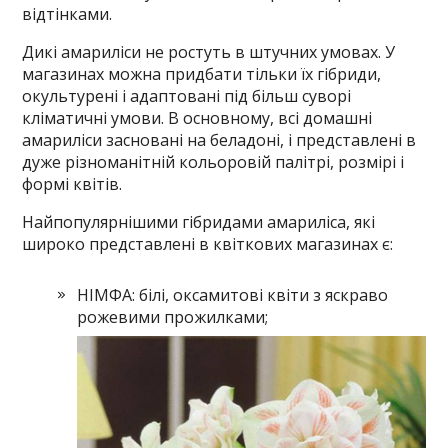
відтінками.
Дикі амариліси не ростуть в штучних умовах. У
магазинах можна придбати тільки їх гібриди,
окультурені і адаптовані під більш суворі
кліматичні умови. В основному, всі домашні
амариліси засновані на беладоні, і представлені в
дуже різноманітній кольоровій палітрі, розмірі і
формі квітів.
Найпопулярнішими гібридами амариліса, які
широко представлені в квіткових магазинах є:
НІМФА: білі, оксамитові квіти з яскраво
рожевими прожилками;