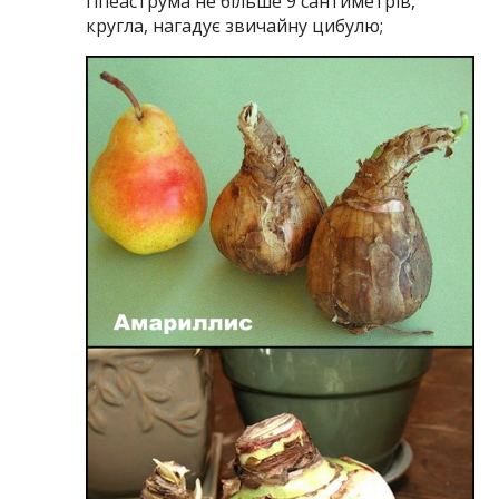
гіпеаструма не більше 9 сантиметрів,
кругла, нагадує звичайну цибулю;