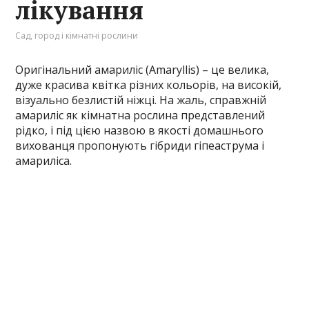
лікування
Сад, город і кімнатні рослини
Оригінальний амариліс (Amaryllis) – це велика,
дуже красива квітка різних кольорів, на високій,
візуально безлистій ніжці. На жаль, справжній
амариліс як кімнатна рослина представлений
рідко, і під цією назвою в якості домашнього
вихованця пропонують гібриди гіпеаструма і
амариліса.