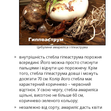
Цибулини амариліса і гіпеаструма
внутрішність стебла гіпеаструма порожня
всередині. Його можна просто стиснути
пальцями і відчути цю порожнечу. Крім
того, стебла гіпеаструма довші і можуть
досягати 70 см. Колір його стебла має
характерний коричнево – червоний
відтінок. У свою чергу, стебла амариліса
щільні, висотою не більше 60 см,
коричнево-зеленого кольору;
незалежно від сорту, амариліс дасть квіти