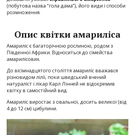
(побутова назва “гола дама”), його види і способи
розмноження.
Опис квітки амариліса
Амариліс є багаторічною рослиною, родом з
Південної Африки. Відноситься до сімейства
амарилісових.
До вісімнадцятого століття амариліс вважався
різновидом лілії, поки шведський вчений
натураліст і лікар Карл Лінней не відокремив
квітку в самостійний вид.
Амариліс виростає з овальної, досить великої (від
4 до 12 см) цибулини.