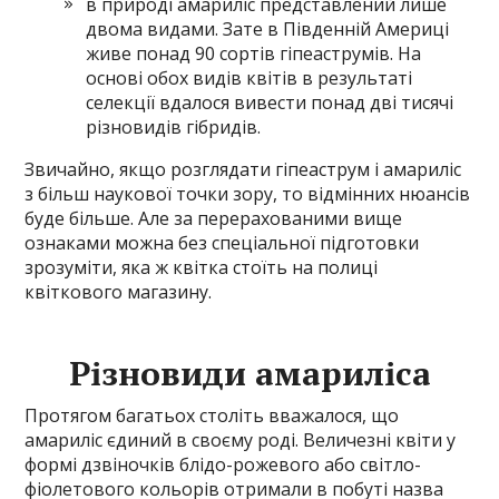
в природі амариліс представлений лише
двома видами. Зате в Південній Америці
живе понад 90 сортів гіпеаструмів. На
основі обох видів квітів в результаті
селекції вдалося вивести понад дві тисячі
різновидів гібридів.
Звичайно, якщо розглядати гіпеаструм і амариліс
з більш наукової точки зору, то відмінних нюансів
буде більше. Але за перерахованими вище
ознаками можна без спеціальної підготовки
зрозуміти, яка ж квітка стоїть на полиці
квіткового магазину.
Різновиди амариліса
Протягом багатьох століть вважалося, що
амариліс єдиний в своєму роді. Величезні квіти у
формі дзвіночків блідо-рожевого або світло-
фіолетового кольорів отримали в побуті назва