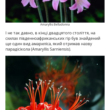
Amaryllis Belladonna
І не так давно, в кінці двадцятого століття, на
схилах південноафриканських гір був знайдений
ще один вид амариліса, який отримав назву
парадісікола (Amaryllis Sarniensis).