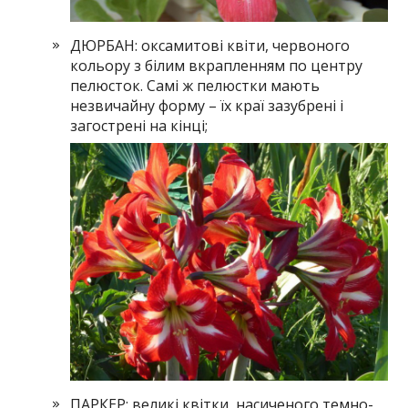
ДЮРБАН: оксамитові квіти, червоного
кольору з білим вкрапленням по центру
пелюсток. Самі ж пелюстки мають
незвичайну форму – їх краї зазубрені і
загострені на кінці;
ПАРКЕР: великі квітки, насиченого темно-