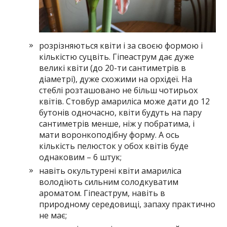
розрізняються квіти і за своєю формою і
кількістю суцвіть. Гіпеаструм дає дуже
великі квіти (до 20-ти сантиметрів в
діаметрі), дуже схожими на орхідеї. На
стеблі розташовано не більш чотирьох
квітів. Стовбур амариліса може дати до 12
бутонів одночасно, квіти будуть на пару
сантиметрів менше, ніж у побратима, і
мати воронкоподібну форму. А ось
кількість пелюсток у обох квітів буде
однаковим – 6 штук;
навіть окультурені квіти амариліса
володіють сильним солодкуватим
ароматом. Гіпеаструм, навіть в
природному середовищі, запаху практично
не має;