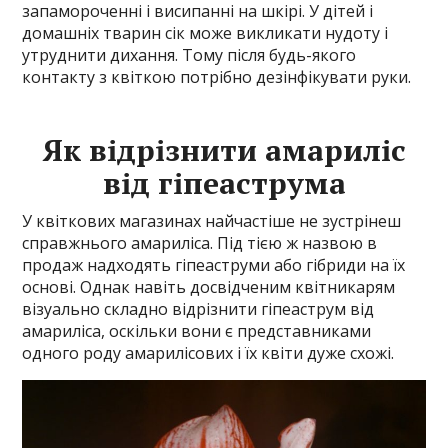
запамороченні і висипанні на шкірі. У дітей і
домашніх тварин сік може викликати нудоту і
утруднити дихання. Тому після будь-якого
контакту з квіткою потрібно дезінфікувати руки.
Як відрізнити амариліс
від гіпеаструма
У квіткових магазинах найчастіше не зустрінеш
справжнього амариліса. Під тією ж назвою в
продаж надходять гіпеаструми або гібриди на їх
основі. Однак навіть досвідченим квітникарям
візуально складно відрізнити гіпеаструм від
амариліса, оскільки вони є представниками
одного роду амарилісових і їх квіти дуже схожі.