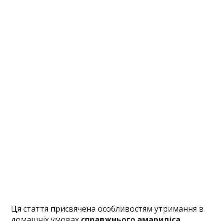
Ця стаття присвячена особливостям утримання в
домашніх умовах
справжнього амариліса