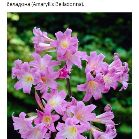
беладона (Amaryllis Belladonna).