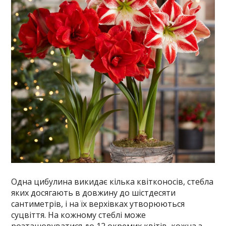
Одна цибулина викидає кілька квітконосів, стебла
яких досягають в довжину до шістдесяти
сантиметрів, і на їх верхівках утворюються
суцвіття. На кожному стеблі може
розташовуватися до 12 окремих квітів, кожна з