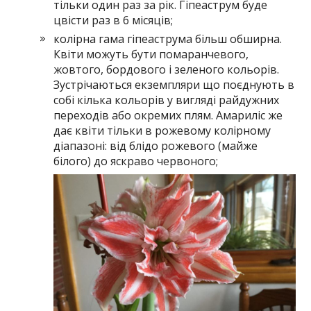
тільки один раз за рік. Гіпеаструм буде
цвісти раз в 6 місяців;
колірна гама гіпеаструма більш обширна.
Квіти можуть бути помаранчевого,
жовтого, бордового і зеленого кольорів.
Зустрічаються екземпляри що поєднують в
собі кілька кольорів у вигляді райдужних
переходів або окремих плям. Амариліс же
дає квіти тільки в рожевому колірному
діапазоні: від блідо рожевого (майже
білого) до яскраво червоного;