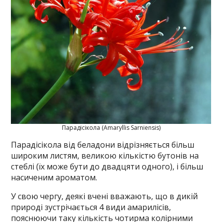
Парадісікола (Amaryllis Sarniensis)
Парадісікола від беладони відрізняється більш
широким листям, великою кількістю бутонів на
стеблі (їх може бути до двадцяти одного), і більш
насиченим ароматом.
У свою чергу, деякі вчені вважають, що в дикій
природі зустрічається 4 види амарилісів,
пояснюючи таку кількість чотирма колірними