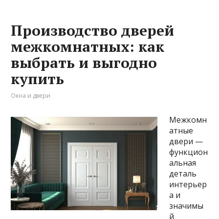
Производство дверей
межкомнатных: как
выбрать и выгодно
купить
Окна и двери
Межкомн
атные
двери —
функцион
альная
деталь
интерьер
а и
значимы
й