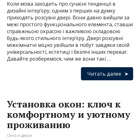
Коли мова заходить про сучасні тенденції в
дизайні інтер’єру, одним з перших на думку
приходять розсувні двері. Вони давно вийшли за
межі простого функціонального елемента, ставши
справжньою окрасою і важливою складовою
будь-якого стильного інтер’єру. Двері розсувні
міжкімнатні міцно увійшли в побут завдяки своїй
універсальності, естетиці і безлічі інших переваг.
Давайте розберемося, чим же вони такі …
Читать далее
Установка окон: ключ к
комфортному и уютному
проживанию
Окна и двери