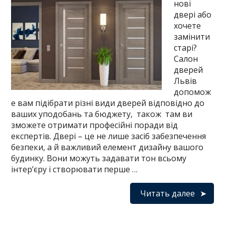
нові
двері або
хочете
замінити
старі?
Салон
дверей
Львів
допомож
е вам підібрати різні види дверей відповідно до
ваших уподобань та бюджету, також там ви
зможете отримати професійні поради від
експертів. Двері – це не лише засіб забезпечення
безпеки, а й важливий елемент дизайну вашого
будинку. Вони можуть задавати тон всьому
інтер’єру і створювати перше …
Читать далее