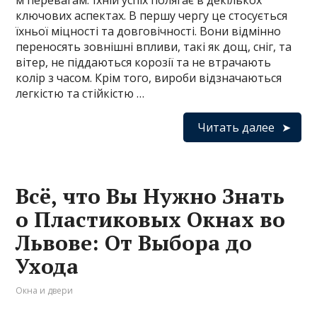
м перевагам. Їхній успіх полягає в декількох
ключових аспектах. В першу чергу це стосується
їхньої міцності та довговічності. Вони відмінно
переносять зовнішні впливи, такі як дощ, сніг, та
вітер, не піддаються корозії та не втрачають
колір з часом. Крім того, вироби відзначаються
легкістю та стійкістю …
Читать далее
Всё, что Вы Нужно Знать
о Пластиковых Окнах во
Львове: От Выбора до
Ухода
Окна и двери