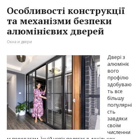
Особливості конструкції
та механізми безпеки
алюмінієвих дверей
Окна и двери
Двері з
алюмініє
вого
профілю
здобуваю
ть все
більшу
популярні
сть
завдяки
своїм
численни