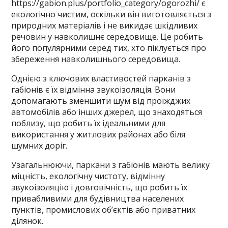
https://gabion.plus/portfolio_category/ogorozhi/
є
екологічно чистим, оскільки він виготовляється з
природних матеріалів і не викидає шкідливих
речовин у навколишнє середовище. Це робить
його популярними серед тих, хто піклується про
збереження навколишнього середовища.
Однією з ключових властивостей парканів з
габіонів є їх відмінна звукоізоляція. Вони
допомагають зменшити шум від проїжджих
автомобілів або інших джерел, що знаходяться
поблизу, що робить їх ідеальними для
використання у житлових районах або біля
шумних доріг.
Узагальнюючи, паркани з габіонів мають велику
міцність, екологічну чистоту, відмінну
звукоізоляцію і довговічність, що робить їх
привабливими для будівництва населених
пунктів, промислових об’єктів або приватних
ділянок.