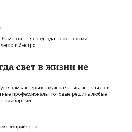
ы
себя множество подзадач, с которыми
легко и быстро.
гда свет в жизни не
г в рамках сервиса муж на час является вызов
ытные профессионалы, готовые решить любые
роприборами.
электроприборов