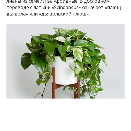
лианы из семейства Ароидные. В дословном
переводе с латыни «Scindapsus» означает «плющ
дьявола» или «дьявольский плющ».