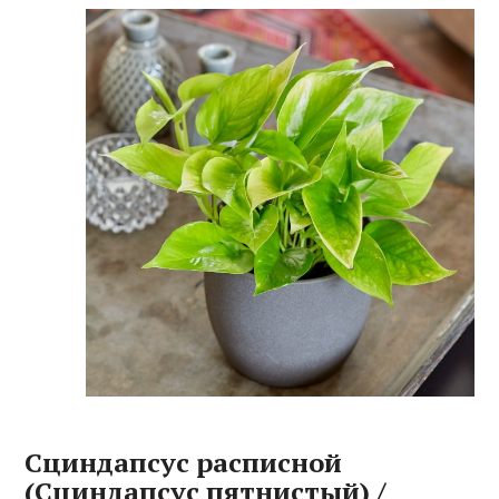
Сциндапсус расписной
(Сциндапсус пятнистый) /