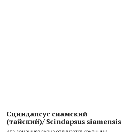
Сциндапсус сиамский
(тайский)/ Scindapsus siamensis
Эта домашняя лиана отличается крупными