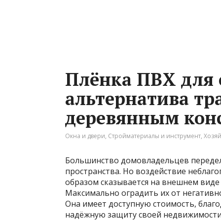
Плёнка ПВХ для 
альтернатива т
деревянным кон
Окна и двери
,
Стройматериалы и инструмент
,
Хозяй
Большинство домовладельцев передел
пространства. Но воздействие неблаг
образом сказывается на внешнем виде 
Максимально оградить их от негатив
Она имеет доступную стоимость, благ
надёжную защиту своей недвижимости