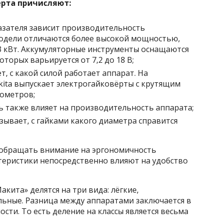
ёрта причисляют:
азателя зависит производительность
модели отличаются более высокой мощностью,
1,3 кВт. Аккумуляторные инструменты оснащаются
оторых варьируется от 7,2 до 18 В;
, с какой силой работает аппарат. На
ita выпускает электрогайковёрты с крутящим
ометров;
ь также влияет на производительность аппарата;
зывает, с гайками какого диаметра справится
 обращать внимание на эргономичность
ктеристики непосредственно влияют на удобство
акита» делятся на три вида: лёгкие,
ьные. Разница между аппаратами заключается в
сти. То есть деление на классы является весьма