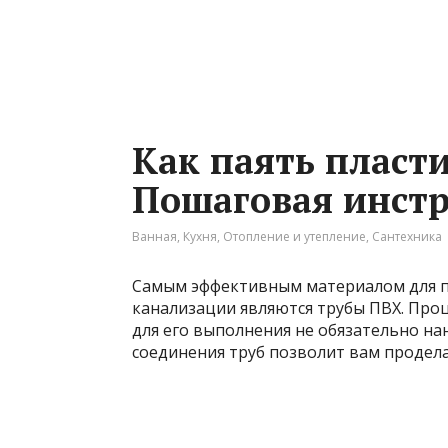
Как паять пласт
Пошаговая инст
Ванная
,
Кухня
,
Отопление и утепление
,
Сантехника
Самым эффективным материалом для п
канализации являются трубы ПВХ. Проц
для его выполнения не обязательно на
соединения труб позволит вам продела