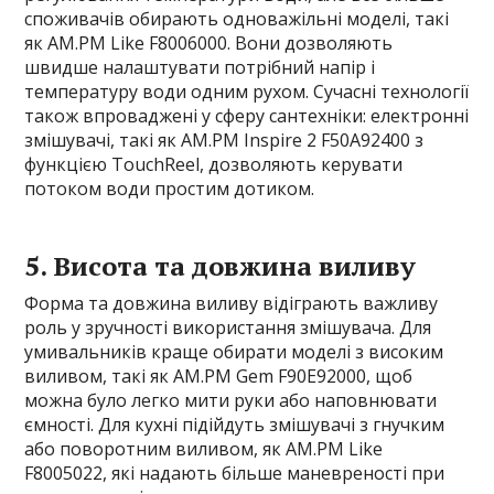
споживачів обирають одноважільні моделі, такі
як AM.PM Like F8006000. Вони дозволяють
швидше налаштувати потрібний напір і
температуру води одним рухом. Сучасні технології
також впроваджені у сферу сантехніки: електронні
змішувачі, такі як AM.PM Inspire 2 F50A92400 з
функцією TouchReel, дозволяють керувати
потоком води простим дотиком.
5. Висота та довжина виливу
Форма та довжина виливу відіграють важливу
роль у зручності використання змішувача. Для
умивальників краще обирати моделі з високим
виливом, такі як AM.PM Gem F90E92000, щоб
можна було легко мити руки або наповнювати
ємності. Для кухні підійдуть змішувачі з гнучким
або поворотним виливом, як AM.PM Like
F8005022, які надають більше маневреності при