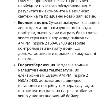
F809300, прослужать багато років без
необхідності частого обслуговування. У
результаті ви економите на викликах
сантехніка та придбанні нових запчастин.
Економія води.
Сучасні змішувачі оснащені
аераторами, що насичують потік води
повітрям, зменшуючи витрату без втрати
якості струменя. Наприклад, змішувач
AM.PM Inspire 2 F50A02400 дозволяє
контролювати витрату води, що
допомагає знизити щомісячні комунальні
платежі.
Енергозбереження.
Моделі з точним
налаштуванням температури, як
електронні змішувачі AM.PM Inspire 2
F50A92400, допомагають швидше
встановити потрібну температуру води,
що знижує витрати на нагрів, особливо
якщо у вас встановлений бойлер.