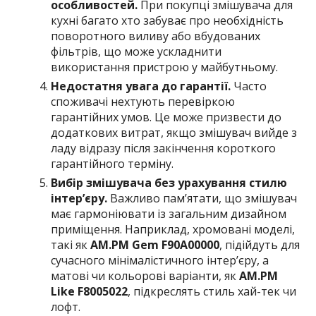
особливостей.
При покупці змішувача для
кухні багато хто забуває про необхідність
поворотного виливу або вбудованих
фільтрів, що може ускладнити
використання пристрою у майбутньому.
Недостатня увага до гарантії.
Часто
споживачі нехтують перевіркою
гарантійних умов. Це може призвести до
додаткових витрат, якщо змішувач вийде з
ладу відразу після закінчення короткого
гарантійного терміну.
Вибір змішувача без урахування стилю
інтер’єру.
Важливо пам’ятати, що змішувач
має гармоніювати із загальним дизайном
приміщення. Наприклад, хромовані моделі,
такі як
AM.PM Gem F90A00000
, підійдуть для
сучасного мінімалістичного інтер’єру, а
матові чи кольорові варіанти, як
AM.PM
Like F8005022
, підкреслять стиль хай-тек чи
лофт.