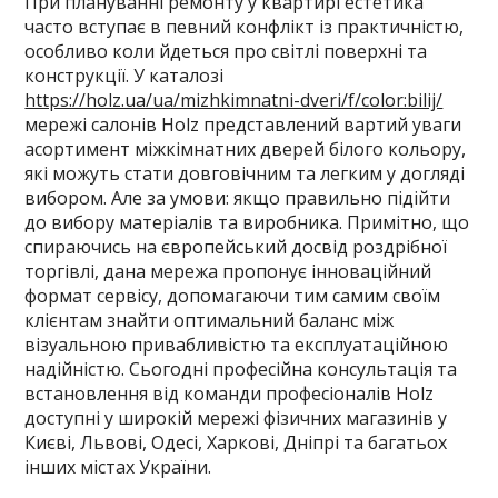
При плануванні ремонту у квартирі естетика
часто вступає в певний конфлікт із практичністю,
особливо коли йдеться про світлі поверхні та
конструкції. У каталозі
https://holz.ua/ua/mizhkimnatni-dveri/f/color:bilij/
мережі салонів Holz представлений вартий уваги
асортимент міжкімнатних дверей білого кольору,
які можуть стати довговічним та легким у догляді
вибором. Але за умови: якщо правильно підійти
до вибору матеріалів та виробника. Примітно, що
спираючись на європейський досвід роздрібної
торгівлі, дана мережа пропонує інноваційний
формат сервісу, допомагаючи тим самим своїм
клієнтам знайти оптимальний баланс між
візуальною привабливістю та експлуатаційною
надійністю. Сьогодні професійна консультація та
встановлення від команди професіоналів Holz
доступні у широкій мережі фізичних магазинів у
Києві, Львові, Одесі, Харкові, Дніпрі та багатьох
інших містах України.