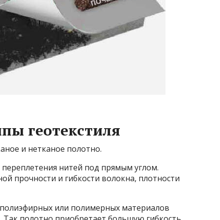
ипы геотекстиля
тканое и нетканое полотно.
переплетения нитей под прямым углом.
ной прочности и гибкости волокна, плотности
 полиэфирных или полимерных материалов
. Так полотно приобретает большую гибкость,