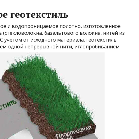
ое геотекстиль
ное и водопроницаемое полотно, изготовленное
(стекловолокна, базальтового волокна, нитей из
С учетом от исходного материала, геотекстиль
ием одной непрерывной нити, иглопробиванием.