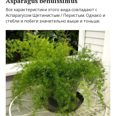
Asparagus benuissimus
Все характеристики этого вида совпадают с
Аспарагусом Щетинистым / Перистым. Однако и
стебли и побеги значительно выше и тоньше.