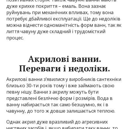
дуже крихке покриття – емаль. Вона зазнає
руйнувань при механічних впливах, тому вона
потребує дбайливої експлуатації. Ще до недоліків
можна віднести одноманітність форм ванн, так як
лиття чавуну дуже складний і трудомісткий
процес.
Акрилові ванни.
Переваги і недоліки.
Акрилові ванни з’явилися у виробників сантехніки
близько 30-ти років тому і вже займають свою
певну нішу. Ванни з акрилу можуть бути
представлені безліччю форм і розмірів. Вода в
ванну набирається так само безшумно, як і в
чавунну, до того ж довше залишається теплою.
Однак акрил дуже вразливий до агресивних
чистячих засобів і, якщо вибирати таку ванну, то