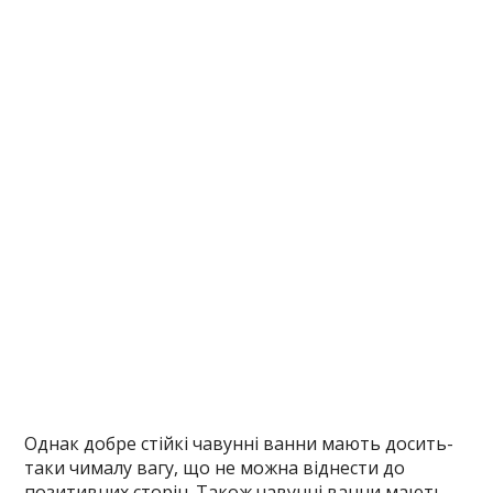
Однак добре стійкі чавунні ванни мають досить-
таки чималу вагу, що не можна віднести до
позитивних сторін. Також чавунні ванни мають