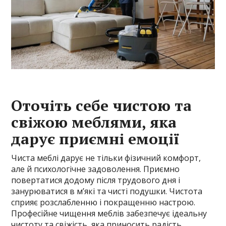
Оточіть себе чистою та
свіжою меблями, яка
дарує приємні емоції
Чиста меблі дарує не тільки фізичний комфорт,
але й психологічне задоволення. Приємно
повертатися додому після трудового дня і
занурюватися в м’які та чисті подушки. Чистота
сприяє розслабленню і покращенню настрою.
Професійне чищення меблів забезпечує ідеальну
чистоту та свіжість, яка приносить радість