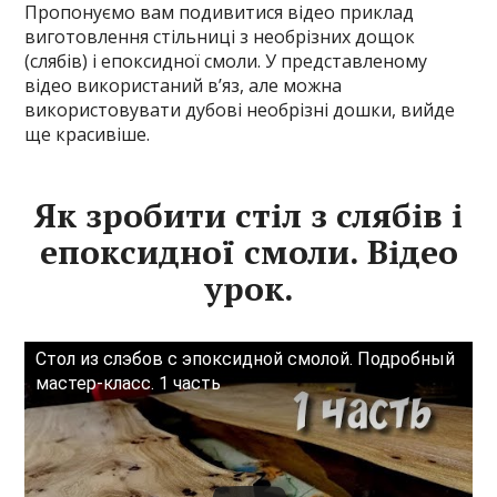
Пропонуємо вам подивитися відео приклад
виготовлення стільниці з необрізних дощок
(слябів) і епоксидної смоли. У представленому
відео використаний в’яз, але можна
використовувати дубові необрізні дошки, вийде
ще красивіше.
Як зробити стіл з слябів і
епоксидної смоли. Відео
урок.
Стол из слэбов с эпоксидной смолой. Подробный
мастер-класс. 1 часть