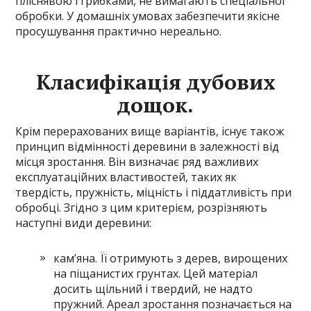
пліснявою і грибками, не вимагають спеціальної
обробки. У домашніх умовах забезпечити якісне
просушування практично нереально.
Класифікація дубових
дощок.
Крім перерахованих вище варіантів, існує також
принцип відмінності деревини в залежності від
місця зростання. Він визначає ряд важливих
експлуатаційних властивостей, таких як
твердість, пружність, міцність і піддатливість при
обробці. Згідно з цим критерієм, розрізняють
наступні види деревини:
кам’яна. Її отримують з дерев, вирощених
на піщанистих грунтах. Цей матеріал
досить щільний і твердий, не надто
пружний. Ареал зростання позначається на