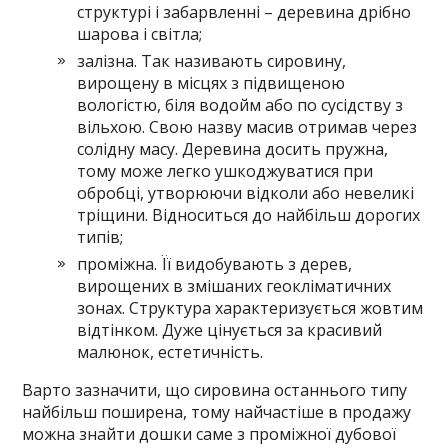
структурі і забарвленні – деревина дрібно
шарова і світла;
залізна. Так називають сировину,
вирощену в місцях з підвищеною
вологістю, біля водойм або по сусідству з
вільхою. Свою назву масив отримав через
солідну масу. Деревина досить пружна,
тому може легко ушкоджуватися при
обробці, утворюючи відколи або невеликі
тріщини. Відноситься до найбільш дорогих
типів;
проміжна. Її видобувають з дерев,
вирощених в змішаних геокліматичних
зонах. Структура характеризується жовтим
відтінком. Дуже цінується за красивий
малюнок, естетичність.
Варто зазначити, що сировина останнього типу
найбільш поширена, тому найчастіше в продажу
можна знайти дошки саме з проміжної дубової