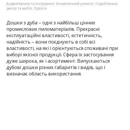
Будматеріали та інструмент
,
Косметичний ремонт
,
Оздоблення,
декор та меблі
,
Підлога
Дошки з дуба – одні з найбільш цінних
промислових пиломатеріалів. Прекрасні
експлуатаційні властивості, естетичність,
надійність – вони поєднують в собі всі
властивості, на які і орієнтуються споживачі при
виборі якісної продукції. Сфера їх застосування
дуже широка, як і асортимент. Випускаються
дубові дошки різних габаритів і видів, що і
визначає область використання.