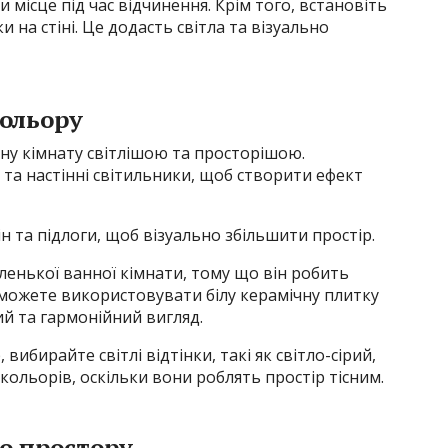
 місце під час відчинення. Крім того, встановіть
и на стіні. Це додасть світла та візуально
кольору
ну кімнату світлішою та просторішою.
 та настінні світильники, щоб створити ефект
ін та підлоги, щоб візуально збільшити простір.
аленької ванної кімнати, тому що він робить
 можете використовувати білу керамічну плитку
ий та гармонійний вигляд.
ибирайте світлі відтінки, такі як світло-сірий,
кольорів, оскільки вони роблять простір тісним.
го простору