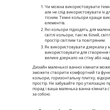
Чи можна використовувати темні 
але не слід використовувати їх д
тісним. Темні кольори краще ви
елементів.
Які кольори підходять для мале
світлі кольори, такі як білий, св
простір світлим та повітряним.
Як використовувати дзеркала у м
використовувати для створення і
велике дзеркало на стіну або на
Дизайн маленької ванної кімнати може
зможете створити комфортний та функц
кольори, горизонтальну плитку, відкри
простір. Не забувайте про утилізацію 
порад і ваша маленька ванна кімната с
за собою.