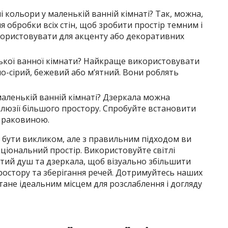
кольори у маленькій ванній кімнаті? Так, можна,
ля обробки всіх стін, щоб зробити простір темним і
користовувати для акценту або декоративних
нької ванної кімнати? Найкраще використовувати
ітло-сірий, бежевий або м’ятний. Вони роблять
аленькій ванній кімнаті? Дзеркала можна
люзії більшого простору. Спробуйте встановити
д раковиною.
 бути викликом, але з правильним підходом ви
іональний простір. Використовуйте світлі
тий душ та дзеркала, щоб візуально збільшити
простору та зберігання речей. Дотримуйтесь наших
тане ідеальним місцем для розслаблення і догляду