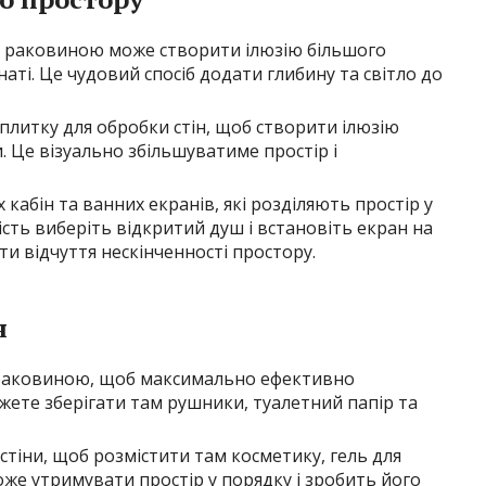
ад раковиною може створити ілюзію більшого
наті. Це чудовий спосіб додати глибину та світло до
литку для обробки стін, щоб створити ілюзію
Це візуально збільшуватиме простір і
абін та ванних екранів, які розділяють простір у
ість виберіть відкритий душ і встановіть екран на
и відчуття нескінченності простору.
я
 раковиною, щоб максимально ефективно
жете зберігати там рушники, туалетний папір та
стіни, щоб розмістити там косметику, гель для
оже утримувати простір у порядку і зробить його