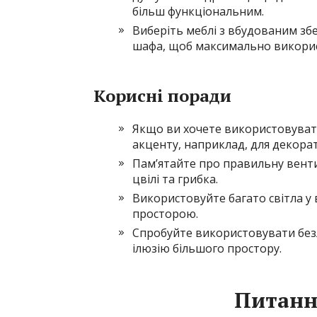
більш функціональним.
Виберіть меблі з вбудованим зб
шафа, щоб максимально викорис
Корисні поради
Якщо ви хочете використовувати
акценту, наприклад, для декора
Пам’ятайте про правильну вент
цвілі та грибка.
Використовуйте багато світла у 
просторою.
Спробуйте використовувати безл
ілюзію більшого простору.
Питання