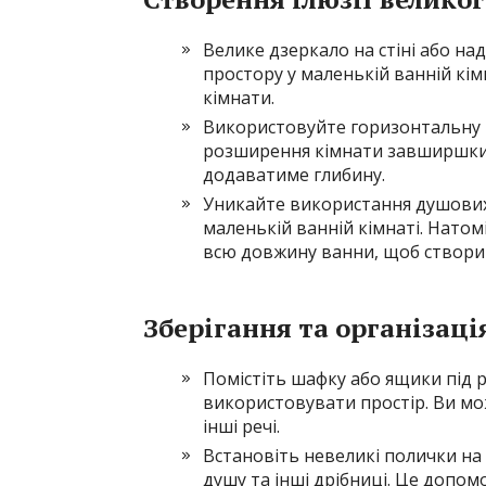
Велике дзеркало на стіні або н
простору у маленькій ванній кім
кімнати.
Використовуйте горизонтальну п
розширення кімнати завширшки. 
додаватиме глибину.
Уникайте використання душових к
маленькій ванній кімнаті. Натом
всю довжину ванни, щоб створит
Зберігання та організаці
Помістіть шафку або ящики під
використовувати простір. Ви мо
інші речі.
Встановіть невеликі полички на 
душу та інші дрібниці. Це допом