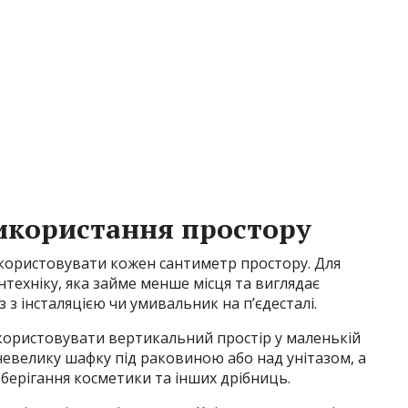
икористання простору
икористовувати кожен сантиметр простору. Для
техніку, яка займе менше місця та виглядає
 з інсталяцією чи умивальник на п’єдесталі.
икористовувати вертикальний простір у маленькій
невелику шафку під раковиною або над унітазом, а
зберігання косметики та інших дрібниць.