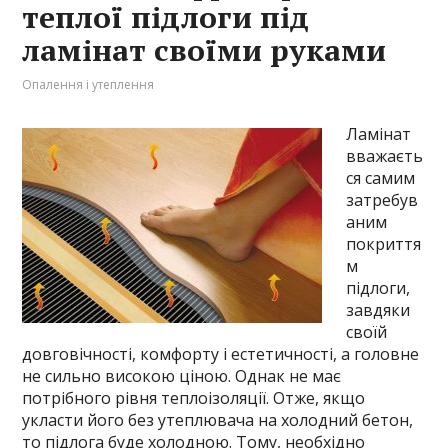
теплої підлоги під
ламінат своїми руками
Опалення і утеплення
Ламінат
вважаєть
ся самим
затребув
аним
покриття
м
підлоги,
завдяки
своїй
довговічності, комфорту і естетичності, а головне
не сильно високою ціною. Однак не має
потрібного рівня теплоізоляції. Отже, якщо
укласти його без утеплювача на холодний бетон,
то підлога буде холодною. Тому, необхідно