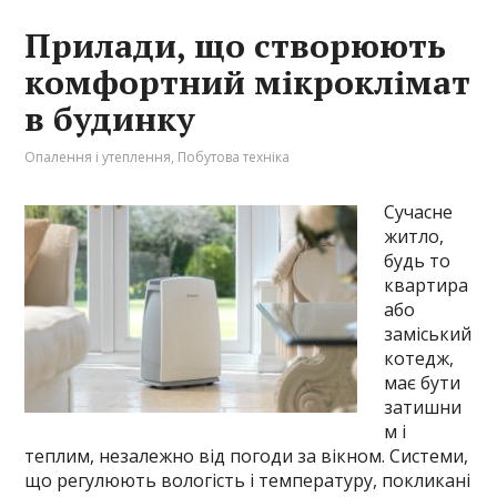
Прилади, що створюють
комфортний мікроклімат
в будинку
Опалення і утеплення
,
Побутова техніка
Сучасне
житло,
будь то
квартира
або
заміський
котедж,
має бути
затишни
м і
теплим, незалежно від погоди за вікном. Системи,
що регулюють вологість і температуру, покликані