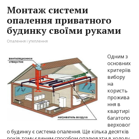
Монтаж системи
опалення приватного
будинку своїми руками
Опалення і утеплення
Одним з
основних
критеріїв
вибору
на
користь
прожива
ння в
квартирі
багатопо
верховог
о будинку є система опалення. Ще кілька десятків
років тому єдиним способом опалювати в холоду