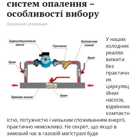
систем опалення –
особливості вибору
Опалення і утеплення
У наших
холодних
реаліях
вижити
без
практичн
их
циркуляц
ійних
насосів,
відмінних
компактн
істю, потужністю і низьким споживанням енергії,
практично неможливо. Не секрет, що якщо в
зимовий час в газовій магістралі буде