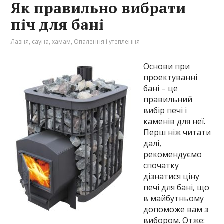
Як правильно вибрати
піч для бані
Лазня, сауна, хамам
,
Опалення і утеплення
Основи при
проектуванні
бані – це
правильний
вибір печі і
каменів для неї.
Перш ніж читати
далі,
рекомендуємо
спочатку
дізнатися ціну
печі для бані, що
в майбутньому
допоможе вам з
вибором. Отже: