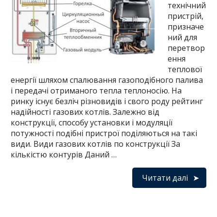
технічний
пристрій,
призначе
ний для
перетвор
ення
теплової
енергії шляхом спалювання газоподібного палива
і передачі отриманого тепла теплоносію. На
ринку існує безліч різновидів і свого роду рейтинг
надійності газових котлів. Залежно від
конструкції, способу установки і модуляції
потужності подібні пристрої поділяються на такі
види. Види газових котлів по конструкції За
кількістю контурів Даний …
Читати далі