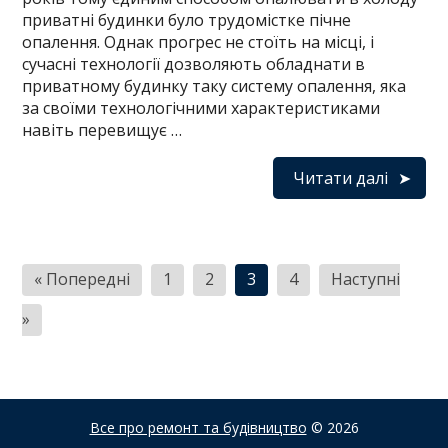
приватні будинки було трудомістке пічне
опалення. Однак прогрес не стоїть на місці, і
сучасні технології дозволяють обладнати в
приватному будинку таку систему опалення, яка
за своїми технологічними характеристиками
навіть перевищує …
Читати далі
Навігація
« Попередні
1
2
3
4
Наступні
записів
»
Все про ремонт та будівництво
© 2026