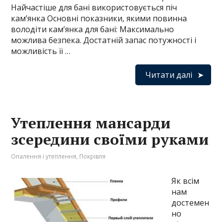
Найчастіше для бані використовується піч
кам’янка Основні показники, якими повинна
володіти кам’янка для бані: Максимально
можлива безпека. Достатній запас потужності і
можливість її …
Читати далі
Утеплення мансарди
зсередини своїми руками
Опалення і утеплення
,
Покрівля
Як всім
нам
достемен
но