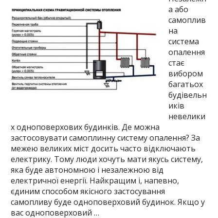
а або
самоплив
на
система
опалення
стає
вибором
багатьох
будівельн
иків
невелики
х одноповерхових будинків. Де можна
застосовувати самоплинну систему опалення? За
межею великих міст досить часто відключають
електрику. Тому люди хочуть мати якусь систему,
яка буде автономною і незалежною від
електричної енергії. Найкращим і, напевно,
єдиним способом якісного застосування
самопливу буде одноповерховий будинок. Якщо у
вас одноповерховий …