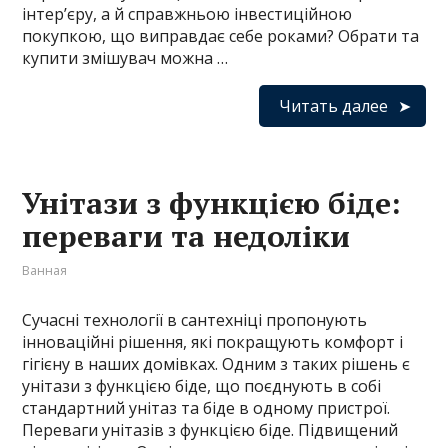
інтер’єру, а й справжньою інвестиційною
покупкою, що виправдає себе роками? Обрати та
купити змішувач можна …
Читать далее
Унітази з функцією біде:
переваги та недоліки
Ванная
Сучасні технології в сантехніці пропонують
інноваційні рішення, які покращують комфорт і
гігієну в наших домівках. Одним з таких рішень є
унітази з функцією біде, що поєднують в собі
стандартний унітаз та біде в одному пристрої.
Переваги унітазів з функцією біде. Підвищений