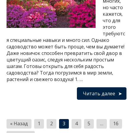
многих,
но часто
кажется,
что для
этого
требуютс
я специальные навыки и много сил. Однако
садоводство может быть проще, чем вы думаете!
Даже новичок способен превратить свой двор в
цветущий оазис, следуя нескольким простым
шагам. Готовы открыть для себя радость
садоводства? Тогда погрузимся в мир земли,
растений и свежего воздуха! 1. …
Читать далее
Навигация
« Назад
1
2
3
4
5
…
16
по