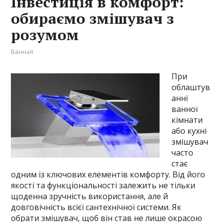
Інвестиція в комфорт:
обираємо змішувач з
розумом
Ванная
При
облаштув
анні
ванної
кімнати
або кухні
змішувач
часто
стає
одним із ключових елементів комфорту. Від його
якості та функціональності залежить не тільки
щоденна зручність використання, але й
довговічність всієї сантехнічної системи. Як
обрати змішувач, щоб він став не лише окрасою